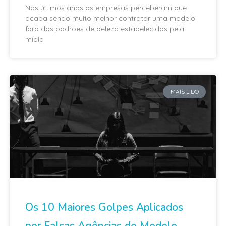
Nos últimos anos as empresas perceberam que
acaba sendo muito melhor contratar uma modelo
fora dos padrões de beleza estabelecidos pela
mídia
MAIS LIDO
Os 10 Maiores Golpes Aplicados
por Falsas Agências de Modelo