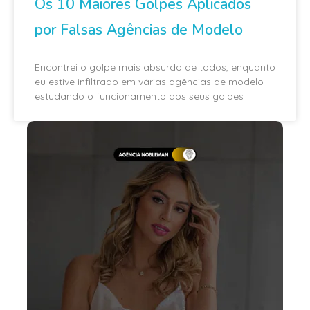
Os 10 Maiores Golpes Aplicados
por Falsas Agências de Modelo
Encontrei o golpe mais absurdo de todos, enquanto
eu estive infiltrado em várias agências de modelo
estudando o funcionamento dos seus golpes