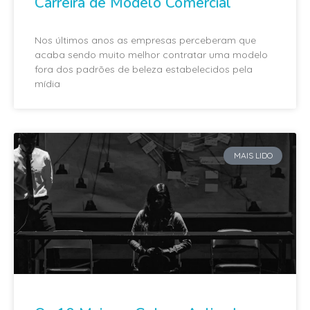
Carreira de Modelo Comercial
Nos últimos anos as empresas perceberam que
acaba sendo muito melhor contratar uma modelo
fora dos padrões de beleza estabelecidos pela
mídia
MAIS LIDO