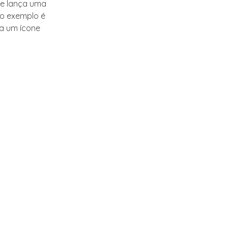
ue lança uma
ro exemplo é
na um ícone