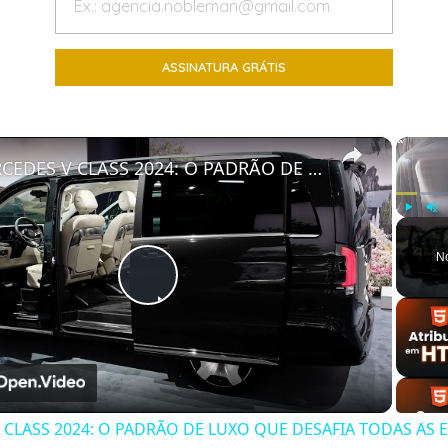
×
MERCEDES V CLASS 2024: O PADRÃO DE LUXO QUE DESAFIA TODAS AS EXPECTATIVAS
Play
Unm
N
Play
Video
CLASS 2024: O PADRÃO DE LUXO QUE DESAFIA TODAS AS 