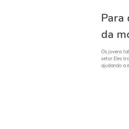
Para 
da m
Os jovens t
setor. Eles t
ajudando a i