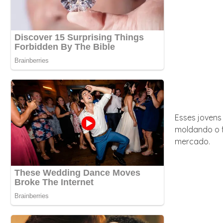
Esses jovens
moldando o f
mercado.