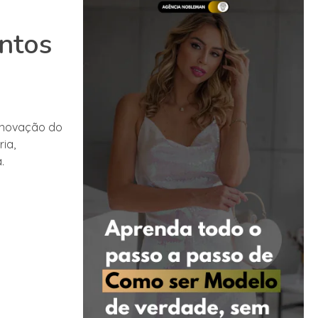
entos
inovação do
ia,
.