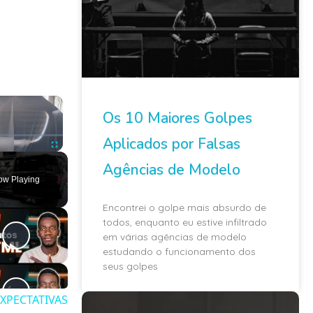
×
Os 10 Maiores Golpes
Aplicados por Falsas
ute
Fullscreen
Agências de Modelo
ow Playing
Encontrei o golpe mais absurdo de
todos, enquanto eu estive infiltrado
em várias agências de modelo
estudando o funcionamento dos
seus golpes
EXPECTATIVAS