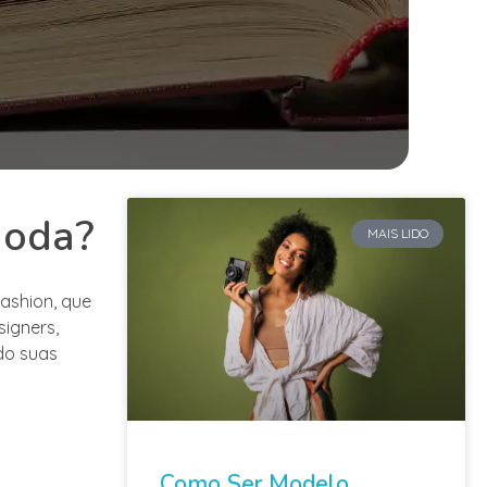
moda?
MAIS LIDO
ashion, que
signers,
ndo suas
Como Ser Modelo