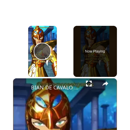
×
Now Playing
Play Video
×
BIAN DE CAVALO MARINHO - CDZ-Soldiers' Soul #saintseiya #gaming #games #cdz #geek #anime