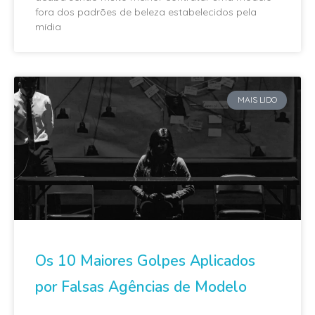
fora dos padrões de beleza estabelecidos pela
mídia
MAIS LIDO
Os 10 Maiores Golpes Aplicados
por Falsas Agências de Modelo