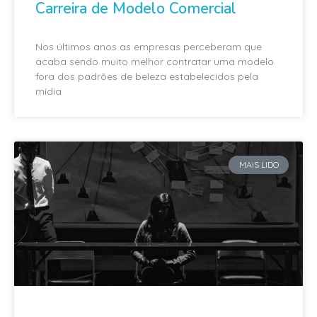
Carreira de Modelo Comercial
Nos últimos anos as empresas perceberam que
acaba sendo muito melhor contratar uma modelo
fora dos padrões de beleza estabelecidos pela
mídia
MAIS LIDO