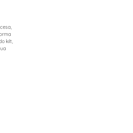
ocesa,
forma
 kilt,
sua