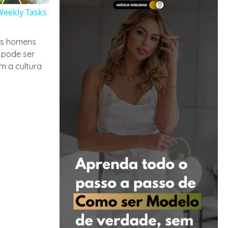
Weekly Tasks
os homens
 pode ser
m a cultura