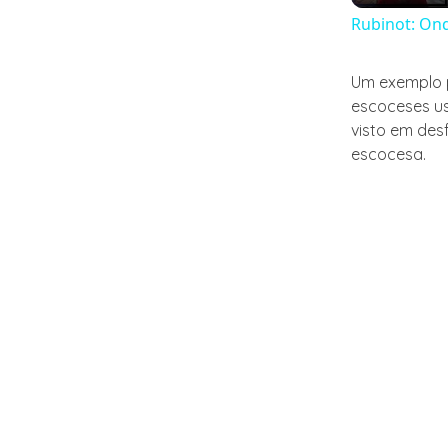
Rubinot: Ond
Um exemplo p
escoceses us
visto em des
escocesa.