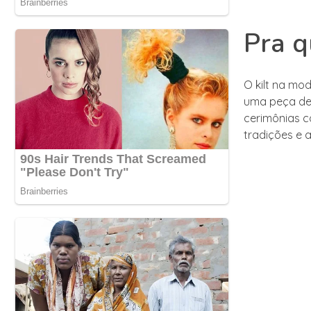
Pra q
O kilt na m
uma peça de v
cerimônias c
tradições e a