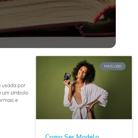
MAIS LIDO
e usada por
 é um símbolo
ormais e
Como Ser Modelo