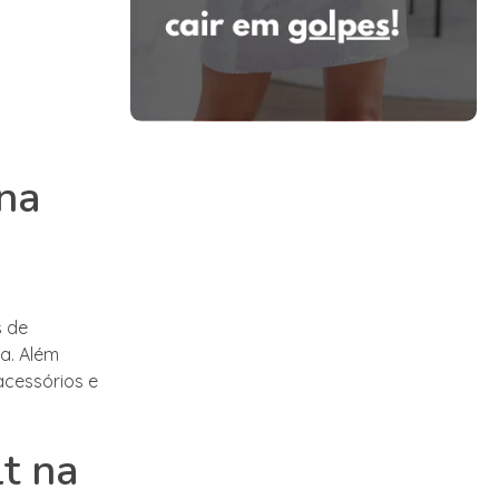
 na
s de
a. Além
acessórios e
lt na