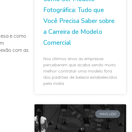
Fotográfica: Tudo que
Você Precisa Saber sobre
a Carreira de Modelo
cesa e como
Comercial
em
onexão com as
Nos últimos anos as empresas
perceberam que acaba sendo muito
melhor contratar uma modelo fora
dos padrões de beleza estabelecidos
pela mídia
MAIS LIDO