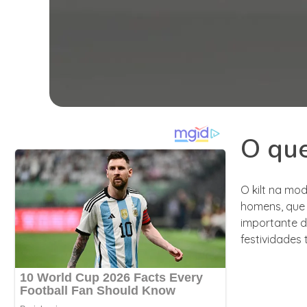
O que
O kilt na mo
homens, que 
importante d
festividades 