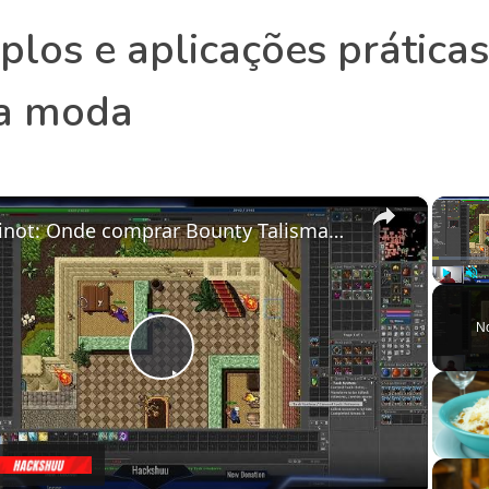
los e aplicações prática
na moda
×
Rubinot: Onde comprar Bounty Talisman para fazer uso do sistema de Weekly Tasks
Play
Unm
N
Play
Video