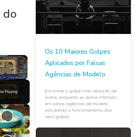
s do
Os 10 Maiores Golpes
×
Aplicados por Falsas
Agências de Modelo
ute
Fullscreen
Encontrei o golpe mais absurdo de
ow Playing
todos, enquanto eu estive infiltrado
em várias agências de modelo
estudando o funcionamento dos
seus golpes