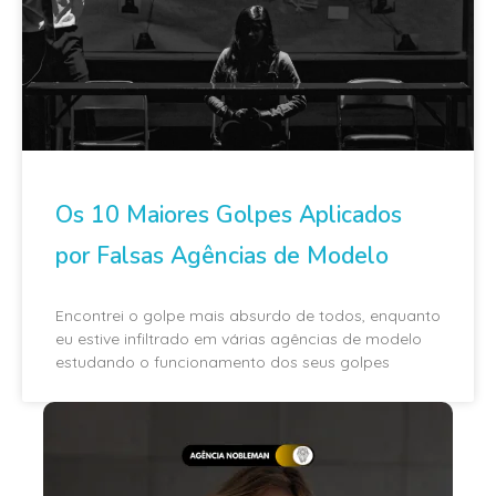
Os 10 Maiores Golpes Aplicados
por Falsas Agências de Modelo
Encontrei o golpe mais absurdo de todos, enquanto
eu estive infiltrado em várias agências de modelo
estudando o funcionamento dos seus golpes