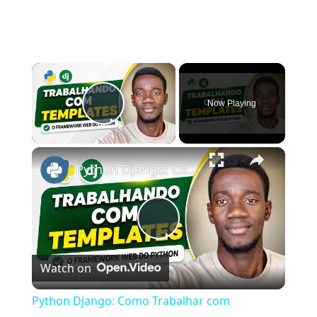
×
Now Playing
Play Video
×
Python Django: Como Trabalhar com Templates no Django?
Play
Watch on
Video
Python Django: Como Trabalhar com