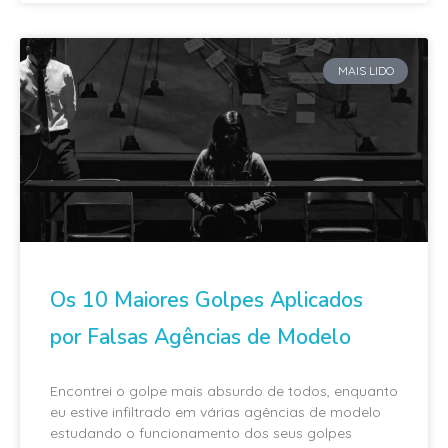
MAIS LIDO
Os 10 Maiores Golpes Aplicados
por Falsas Agências de Modelo
Encontrei o golpe mais absurdo de todos, enquanto
eu estive infiltrado em várias agências de modelo
estudando o funcionamento dos seus golpes