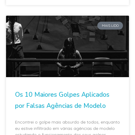
MAIS LIDO
Os 10 Maiores Golpes Aplicados
por Falsas Agências de Modelo
Encontrei o golpe mais absurdo de todos, enquanto
eu estive infiltrado em várias agências de modelo
estudando o funcionamento dos seus golpes