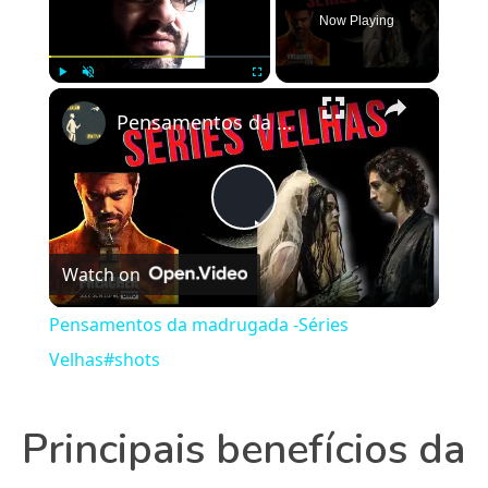
Now Playing
×
Play
Unmute
Fullscreen
Pensamentos da madrugada -Séries Velhas#shots
Play
Watch on
Video
Pensamentos da madrugada -Séries
Velhas#shots
Principais benefícios da