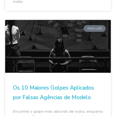
mídia
MAIS LIDO
Os 10 Maiores Golpes Aplicados
por Falsas Agências de Modelo
Encontrei o golpe mais absurdo de todos, enquanto