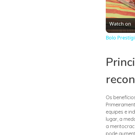
Watch on
Bolo Prestí
Princ
reco
Os benefício
Primeiramen
equipes e in
lugar, a med
a meritocrac
pode aumenta