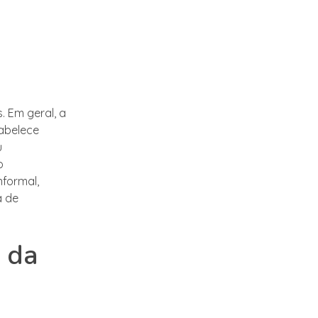
 Em geral, a
tabelece
u
o
nformal,
a de
 da