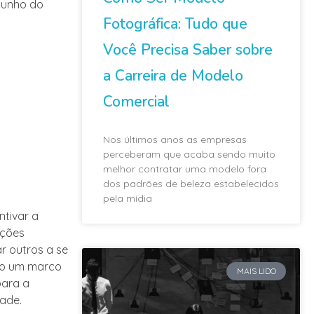
munho do
Fotográfica: Tudo que
Você Precisa Saber sobre
a Carreira de Modelo
Comercial
Nos últimos anos as empresas
perceberam que acaba sendo muito
melhor contratar uma modelo fora
dos padrões de beleza estabelecidos
pela mídia
ntivar a
ições
r outros a se
mo um marco
MAIS LIDO
para a
ade.