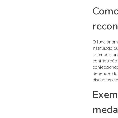
Como
reco
O funcioname
instituição 
critérios cl
contribuição
confeccionad
dependendo 
discursos e 
Exemp
meda