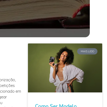
MAIS LIDO
orização,
petições
eccionado em
gear
ou
Como Ser Modelo