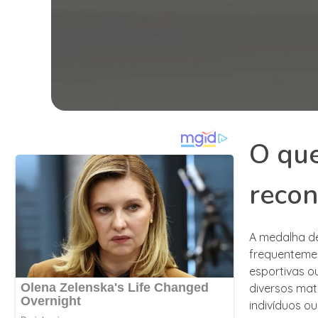
O que
reco
A medalha de
frequentemen
esportivas o
diversos mat
indivíduos o