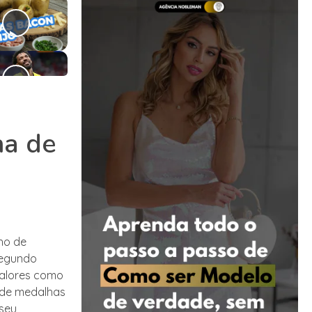
ha de
ho de
segundo
valores como
a de medalhas
 seu