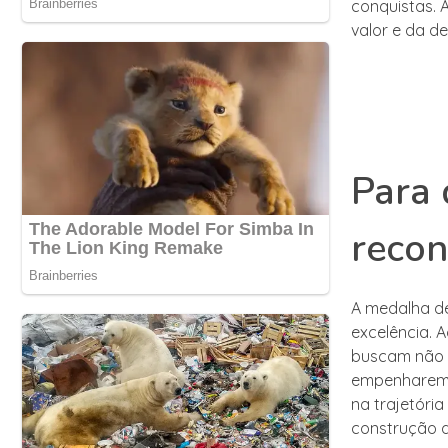
conquistas.
valor e da d
Para 
reco
A medalha de
excelência. 
buscam não a
empenharem 
na trajetóri
construção d