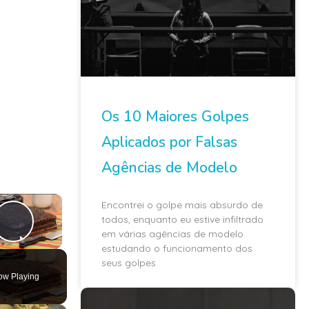
Os 10 Maiores Golpes
Aplicados por Falsas
Agências de Modelo
×
Encontrei o golpe mais absurdo de
todos, enquanto eu estive infiltrado
em várias agências de modelo
Play Video
estudando o funcionamento dos
seus golpes
ow Playing