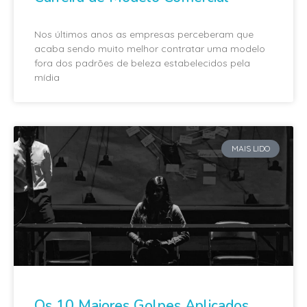
Nos últimos anos as empresas perceberam que
acaba sendo muito melhor contratar uma modelo
fora dos padrões de beleza estabelecidos pela
mídia
MAIS LIDO
Os 10 Maiores Golpes Aplicados