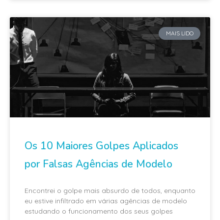
MAIS LIDO
Os 10 Maiores Golpes Aplicados
por Falsas Agências de Modelo
Encontrei o golpe mais absurdo de todos, enquanto
eu estive infiltrado em várias agências de modelo
estudando o funcionamento dos seus golpes