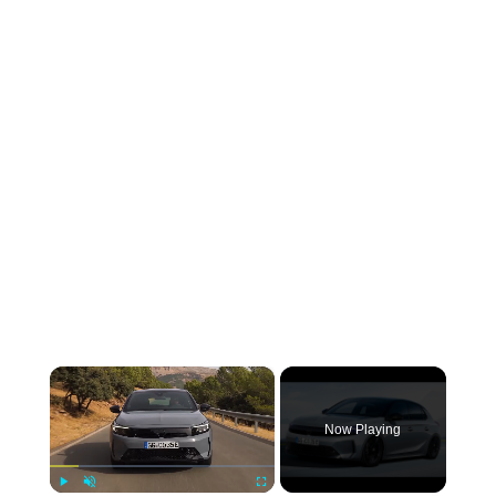
×
Now Playing