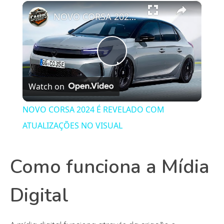
×
Play
Unmute
Fullscreen
NOVO CORSA 2024 É REVELADO COM ATUALIZAÇÕES NO VISUAL
Play
Watch on
Video
NOVO CORSA 2024 É REVELADO COM
ATUALIZAÇÕES NO VISUAL
Como funciona a Mídia
Digital