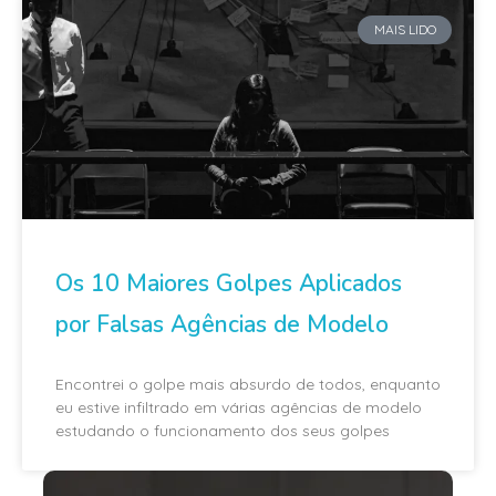
MAIS LIDO
Os 10 Maiores Golpes Aplicados
por Falsas Agências de Modelo
Encontrei o golpe mais absurdo de todos, enquanto
eu estive infiltrado em várias agências de modelo
estudando o funcionamento dos seus golpes