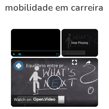
mobilidade em carreira
×
Now Playing
×
Play
Unmute
Fullscreen
Equilíbrio entre preguiça e ambição: A chave para o sucesso profissional
Play
Watch on
Video