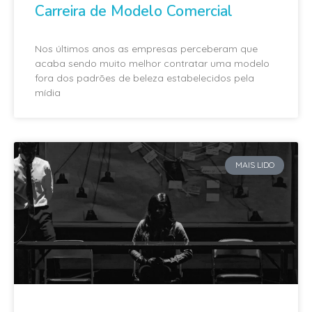
Carreira de Modelo Comercial
Nos últimos anos as empresas perceberam que
acaba sendo muito melhor contratar uma modelo
fora dos padrões de beleza estabelecidos pela
mídia
MAIS LIDO