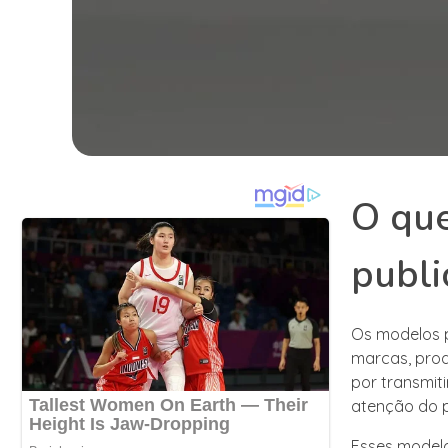
O qu
publi
Os modelos p
marcas, prod
por transmit
atenção do p
Esses modelo