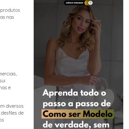
 produtos
ças nas
erciais,
sui
has e
em diversos
desfiles de
os