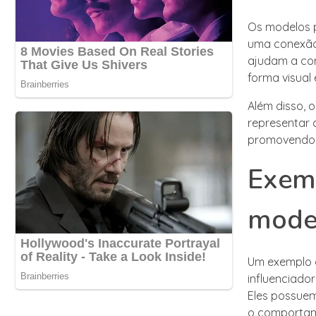
Os modelos p
uma conexão 
ajudam a con
forma visual
Além disso, 
representar 
promovendo 
Exemp
model
Um exemplo d
influenciado
Eles possuem
o comportam