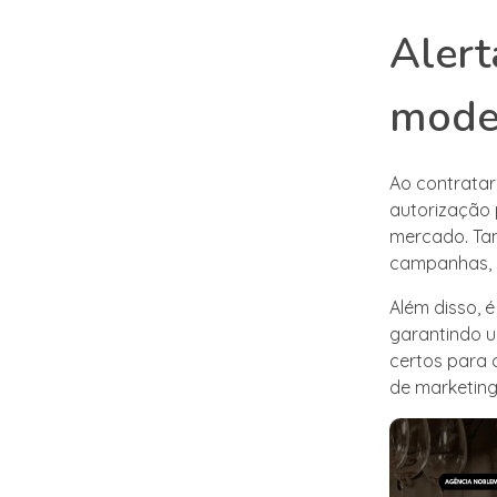
Alert
model
Ao contratar
autorização 
mercado. Tam
campanhas, e
Além disso, é
garantindo u
certos para 
de marketin