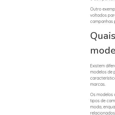
Outro exemp
voltados par
campanhas po
Quais
model
Existem dife
modelos de p
característi
marcas.
Os modelos c
tipos de cam
moda, enquan
relacionados