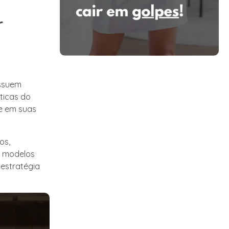
r
ossuem
ticas do
de em suas
os,
s modelos
estratégia