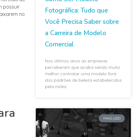
m possuir
Fotográfica: Tudo que
caixarem no
Você Precisa Saber sobre
a Carreira de Modelo
Comercial
Nos últimos anos as empresas
perceberam que acaba sendo muito
melhor contratar uma modelo fora
dos padrões de beleza estabelecidos
pela mídia
ara
MAIS LIDO