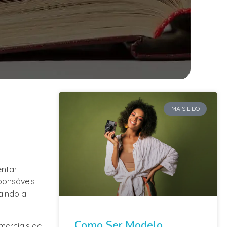
MAIS LIDO
entar
ponsáveis
aindo a
Como Ser Modelo
merciais de