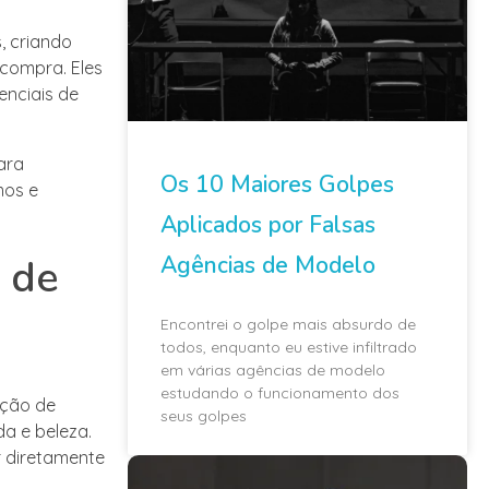
, criando
compra. Eles
enciais de
ara
Os 10 Maiores Golpes
mos e
Aplicados por Falsas
Agências de Modelo
 de
Encontrei o golpe mais absurdo de
todos, enquanto eu estive infiltrado
em várias agências de modelo
estudando o funcionamento dos
ação de
seus golpes
a e beleza.
 diretamente