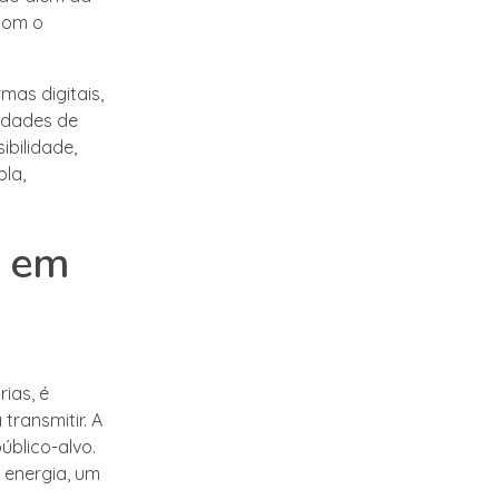
com o
mas digitais,
idades de
ibilidade,
la,
s em
ias, é
ransmitir. A
úblico-alvo.
 energia, um