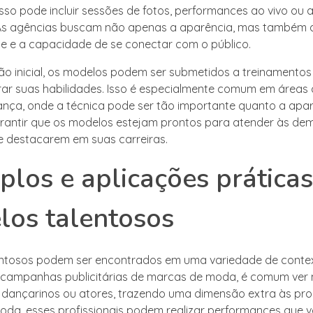
 Isso pode incluir sessões de fotos, performances ao vivo ou
. As agências buscam não apenas a aparência, mas também 
e e a capacidade de se conectar com o público.
ão inicial, os modelos podem ser submetidos a treinamentos
ar suas habilidades. Isso é especialmente comum em áreas
nça, onde a técnica pode ser tão importante quanto a apar
arantir que os modelos estejam prontos para atender às d
 destacarem em suas carreiras.
los e aplicações práticas
os talentosos
entosos podem ser encontrados em uma variedade de contex
 campanhas publicitárias de marcas de moda, é comum ver
dançarinos ou atores, trazendo uma dimensão extra às pr
moda, esses profissionais podem realizar performances que 