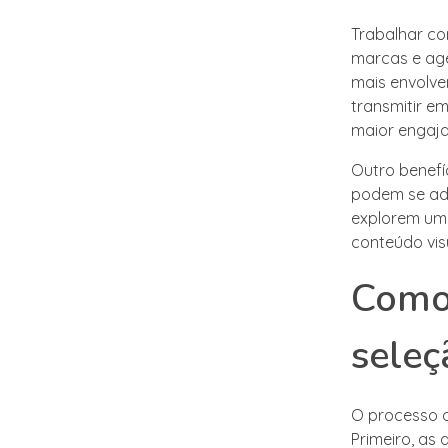
Trabalhar co
marcas e agê
mais envolve
transmitir e
maior engaja
Outro benefíc
podem se ada
explorem uma
conteúdo vis
Como 
seleç
O processo d
Primeiro, as