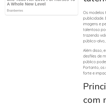
Os modelos t
publicidade.
imagens e pe
talentoso po
trazendo vid
público-alvo
Além disso, 
desfiles de 
público pod
Portanto, os
forte e impa
Princ
com 