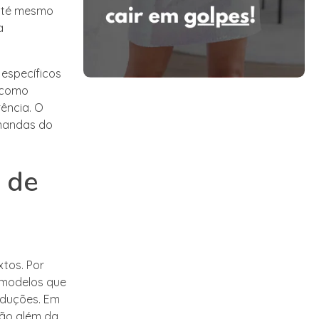
 até mesmo
a
 específicos
 como
ência. O
emandas do
 de
tos. Por
 modelos que
oduções. Em
vão além da