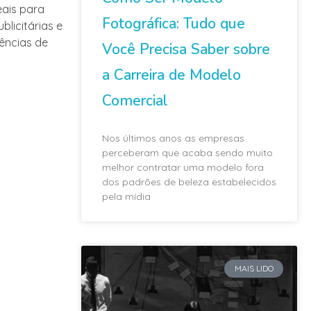
eais para
Fotográfica: Tudo que
licitárias e
gências de
Você Precisa Saber sobre
a Carreira de Modelo
Comercial
Nos últimos anos as empresas
perceberam que acaba sendo muito
melhor contratar uma modelo fora
dos padrões de beleza estabelecidos
pela mídia
MAIS LIDO