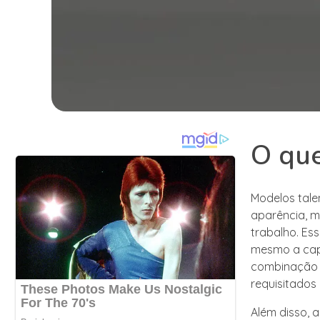
O que
Modelos tale
aparência, m
trabalho. Es
mesmo a capa
combinação d
requisitados
Além disso, 