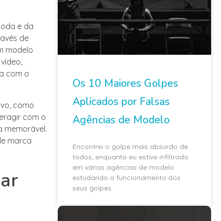
moda e da
ravés de
um modelo
vídeo,
da com o
Os 10 Maiores Golpes
Aplicados por Falsas
ivo, como
eragir com o
Agências de Modelo
a memorável.
 de marca
Encontrei o golpe mais absurdo de
todos, enquanto eu estive infiltrado
em várias agências de modelo
har
estudando o funcionamento dos
seus golpes