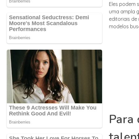
Eles podem se
uma ampla ga
editoriais de
modelos busc
Para
talen