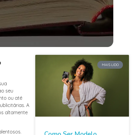
?
MAIS LIDO
sua
ao seu
nto ou até
licitárias. A
os altamente
alentosos.
Como Ser Modelo