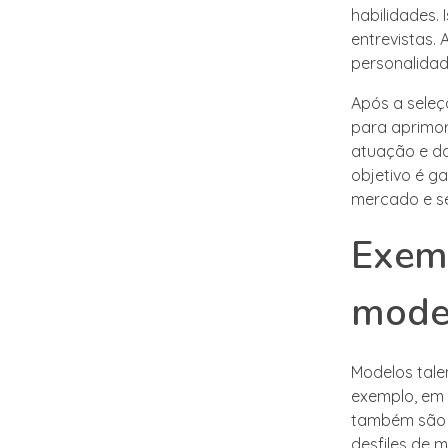
habilidades.
entrevistas
personalidad
Após a seleç
para aprimor
atuação e da
objetivo é g
mercado e se
Exemp
model
Modelos tal
exemplo, em
também são 
desfiles de 