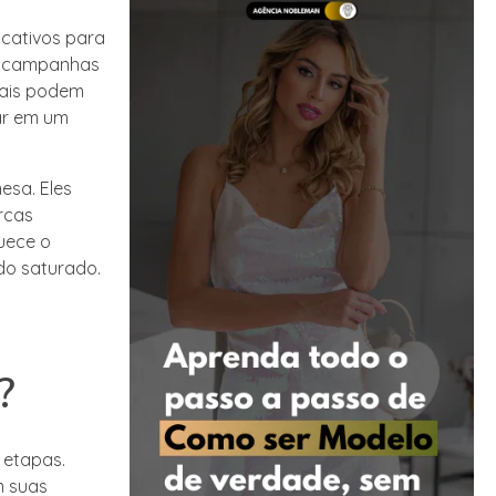
icativos para
ar campanhas
nais podem
tar em um
esa. Eles
rcas
uece o
do saturado.
?
 etapas.
m suas