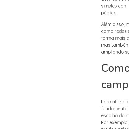
simples cami
público.
Além disso, 
como redes s
forma mais d
mas também 
ampliando su
Como
campa
Para utiliza
fundamental 
escolha do m
Por exemplo,