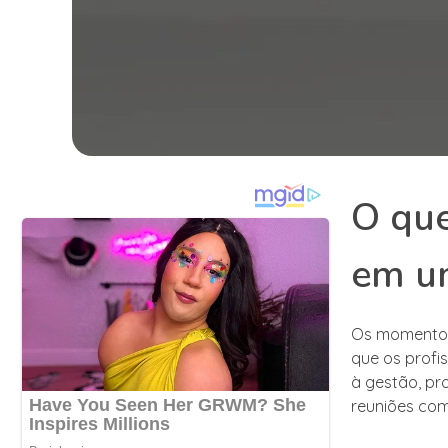
O qu
em u
Os momentos
que os profi
à gestão, p
reuniões com 