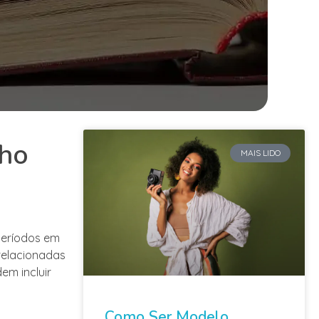
lho
MAIS LIDO
períodos em
relacionadas
m incluir
Como Ser Modelo