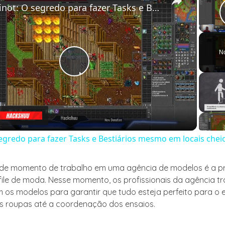
Rubinot: O segredo para fazer Tasks e Bestiários mesmo em locais cheios
N
Play
Video
egredo para fazer Tasks e Bestiários mesmo em locais chei
de momento de trabalho em uma agência de modelos é a 
ile de moda. Nesse momento, os profissionais da agência 
 os modelos para garantir que tudo esteja perfeito para o 
s roupas até a coordenação dos ensaios.