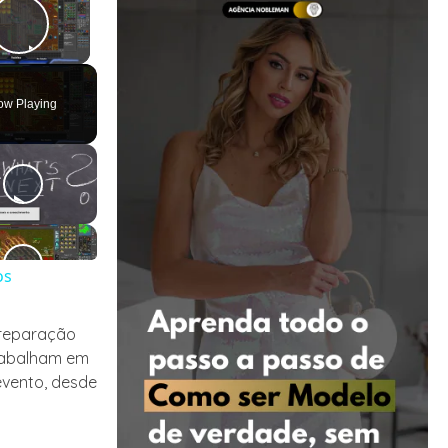
Play Video
ow Playing
os
preparação
trabalham em
evento, desde