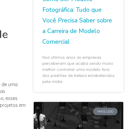
Fotográfica: Tudo que
Você Precisa Saber sobre
a Carreira de Modelo
de
Comercial
Nos últimos anos as empresas
perceberam que acaba sendo muito
melhor contratar uma modelo fora
dos padrões de beleza estabelecidos
pela mídia
e de uma
fas
o, esses
projetos em
MAIS LIDO