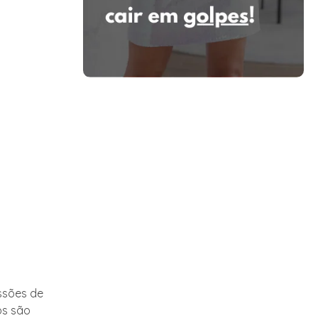
ssões de
os são