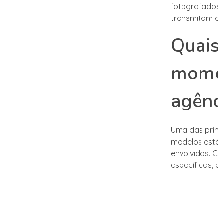
fotografados
transmitam 
Quais
mome
agênc
Uma das prin
modelos está
envolvidos. 
específicas,