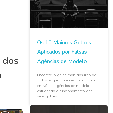
Os 10 Maiores Golpes
Aplicados por Falsas
s dos
Agências de Modelo
a
Encontrei o golpe mais absurdo de
todos, enquanto eu estive infiltrado
em várias agências de modelo
estudando o funcionamento dos
seus golpes
×