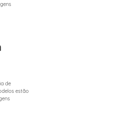
agens
a
ia de
odelos estão
agens