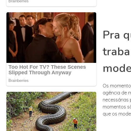
Pra 
traba
mode
Os momentos 
agência de m
necessárias 
momentos sã
que os model