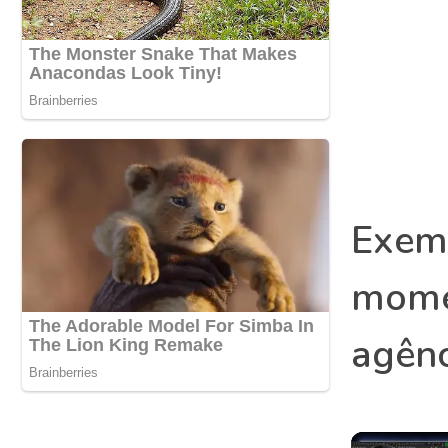
Exemp
mome
agênc