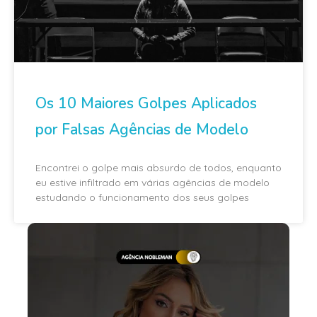
Os 10 Maiores Golpes Aplicados
por Falsas Agências de Modelo
Encontrei o golpe mais absurdo de todos, enquanto
eu estive infiltrado em várias agências de modelo
estudando o funcionamento dos seus golpes