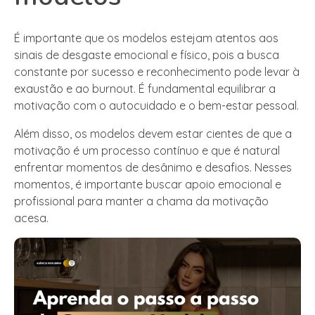
É importante que os modelos estejam atentos aos
sinais de desgaste emocional e físico, pois a busca
constante por sucesso e reconhecimento pode levar à
exaustão e ao burnout. É fundamental equilibrar a
motivação com o autocuidado e o bem-estar pessoal.
Além disso, os modelos devem estar cientes de que a
motivação é um processo contínuo e que é natural
enfrentar momentos de desânimo e desafios. Nesses
momentos, é importante buscar apoio emocional e
profissional para manter a chama da motivação
acesa.