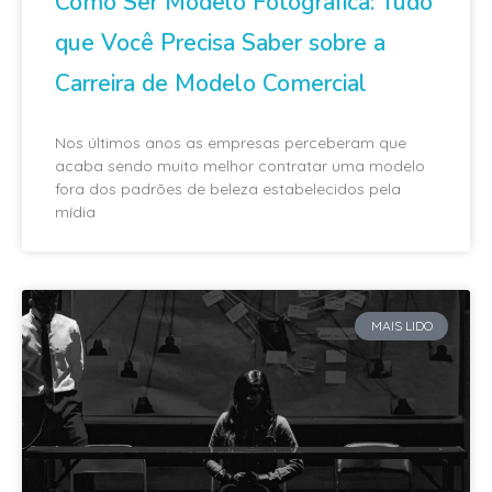
Como Ser Modelo Fotográfica: Tudo
que Você Precisa Saber sobre a
Carreira de Modelo Comercial
Nos últimos anos as empresas perceberam que
acaba sendo muito melhor contratar uma modelo
fora dos padrões de beleza estabelecidos pela
mídia
MAIS LIDO