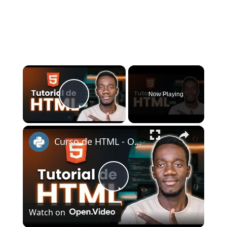
×
Now Playing
Play Video
×
Curso de HTML - O que é HTML? Instalando o VSCODE
Play
Watch on
Video