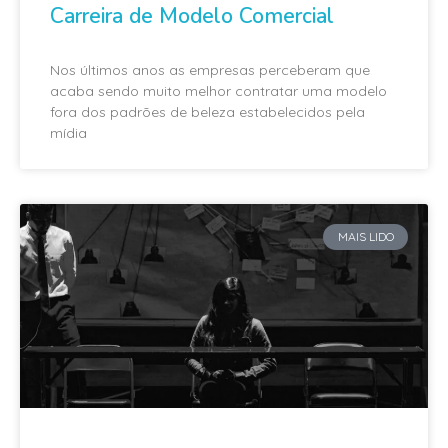
Carreira de Modelo Comercial
Nos últimos anos as empresas perceberam que
acaba sendo muito melhor contratar uma modelo
fora dos padrões de beleza estabelecidos pela
mídia
MAIS LIDO