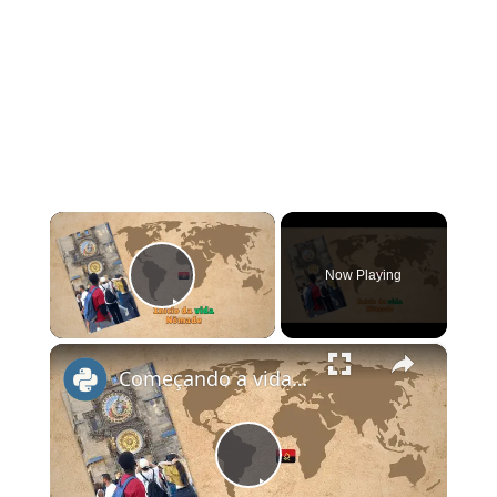
×
Now Playing
Play Video
×
Começando a vida Nômade: A jornada de um Angolano explorando o mundo e novas culturas #viagem
Play