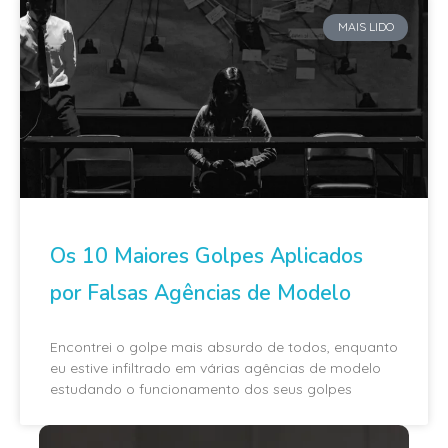
MAIS LIDO
Os 10 Maiores Golpes Aplicados
por Falsas Agências de Modelo
Encontrei o golpe mais absurdo de todos, enquanto
eu estive infiltrado em várias agências de modelo
estudando o funcionamento dos seus golpes