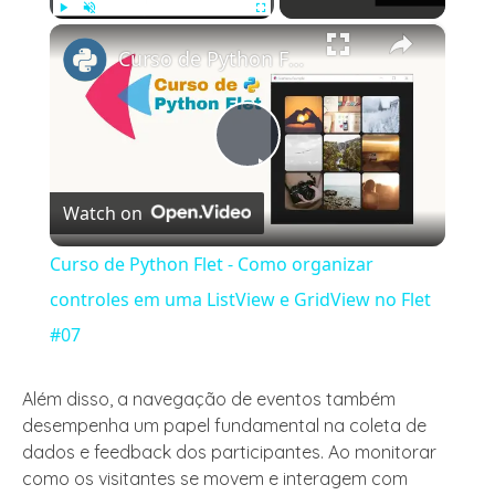
×
Play
Unmute
Fullscreen
Curso de Python Flet - Como organizar controles em uma ListView e GridView no Flet #07
Play
Watch on
Video
Curso de Python Flet - Como organizar
controles em uma ListView e GridView no Flet
#07
Além disso, a navegação de eventos também
desempenha um papel fundamental na coleta de
dados e feedback dos participantes. Ao monitorar
como os visitantes se movem e interagem com