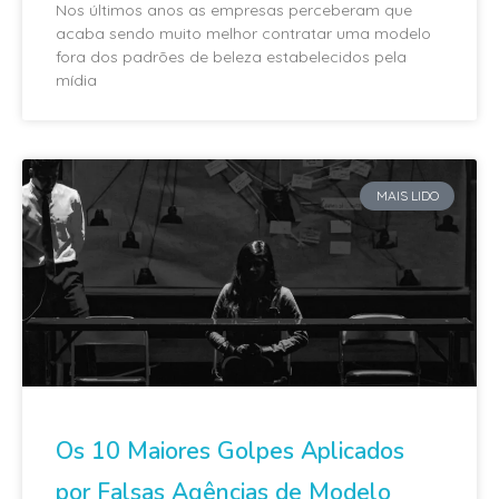
Nos últimos anos as empresas perceberam que
acaba sendo muito melhor contratar uma modelo
fora dos padrões de beleza estabelecidos pela
mídia
MAIS LIDO
Os 10 Maiores Golpes Aplicados
por Falsas Agências de Modelo