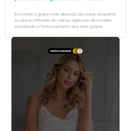
Encontrei o golpe mais absurdo de todos, enquanto
eu estive infiltrado em várias agências de modelo
estudando o funcionamento dos seus golpes