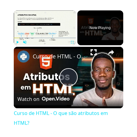
×
Now Playing
×
Play
Unmute
Fullscreen
Curso de HTML - O que são atributos em HTML?
Play
Watch on
Video
Curso de HTML - O que são atributos em
HTML?