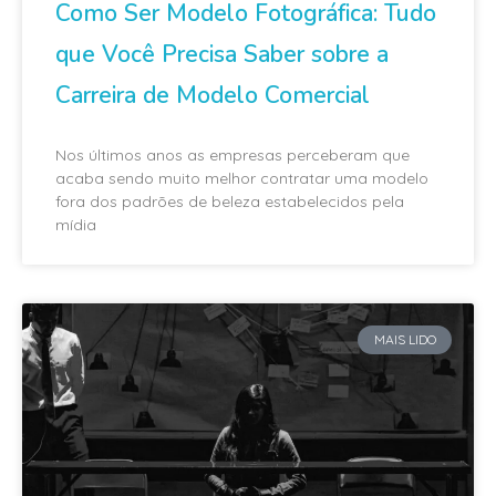
Como Ser Modelo Fotográfica: Tudo
que Você Precisa Saber sobre a
Carreira de Modelo Comercial
Nos últimos anos as empresas perceberam que
acaba sendo muito melhor contratar uma modelo
fora dos padrões de beleza estabelecidos pela
mídia
MAIS LIDO