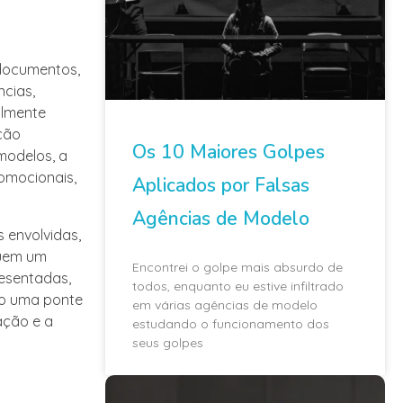
 documentos,
ncias,
almente
ção
Os 10 Maiores Golpes
modelos, a
romocionais,
Aplicados por Falsas
Agências de Modelo
s envolvidas,
guem um
Encontrei o golpe mais absurdo de
esentadas,
todos, enquanto eu estive infiltrado
mo uma ponte
em várias agências de modelo
ação e a
estudando o funcionamento dos
seus golpes