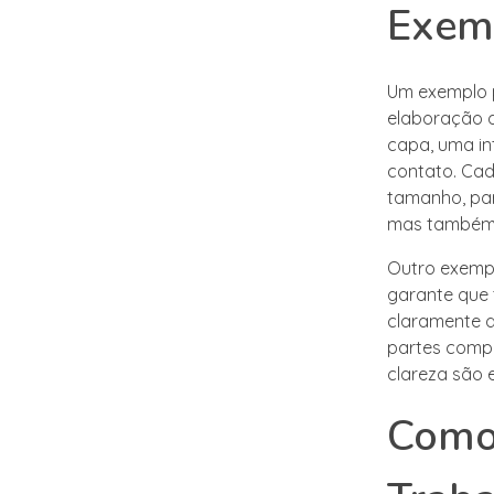
Exemp
Um exemplo p
elaboração d
capa, uma in
contato. Cad
tamanho, par
mas também d
Outro exempl
garante que 
claramente de
partes compr
clareza são 
Como