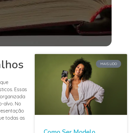
alhos
MAIS LIDO
 que
ticos. Essas
 organizada
o-alvo. No
presentação
ue todas as
Como Ser Modelo