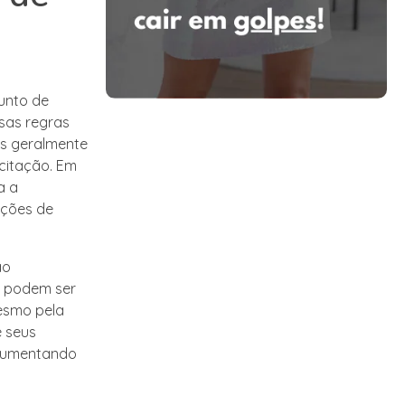
unto de
sas regras
as geralmente
citação. Em
a a
ações de
ão
s podem ser
mesmo pela
e seus
 aumentando