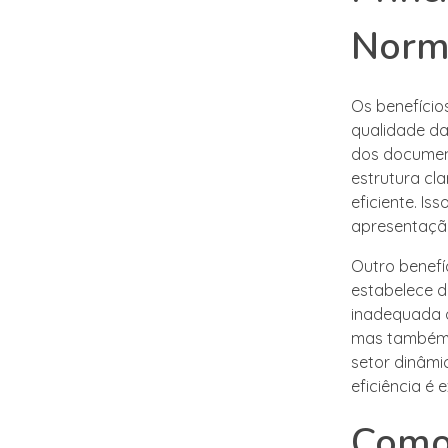
Norma
Os benefício
qualidade da
dos documen
estrutura cl
eficiente. I
apresentação
Outro benefíc
estabelece d
inadequada o
mas também 
setor dinâmi
eficiência é
Como 