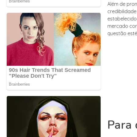
Além de prom
credibilida
estabelecido
mercado com
questão esté
Para 