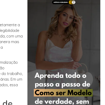
retamente a
egibilidade
ada, com uma
aneira mais
 a
ormalização
ção
 do trabalho,
árias. Em um
ados, essa
 de