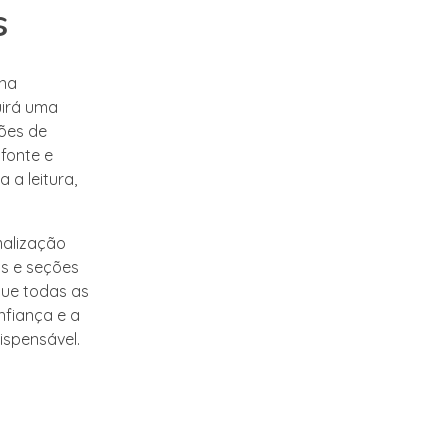
s
 na
uirá uma
ções de
fonte e
 a leitura,
malização
s e seções
que todas as
nfiança e a
ispensável.