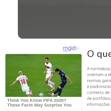
O que
A normalizaç
orientam a e
normas garan
e padronizad
contexto de 
de portfólio
informações 