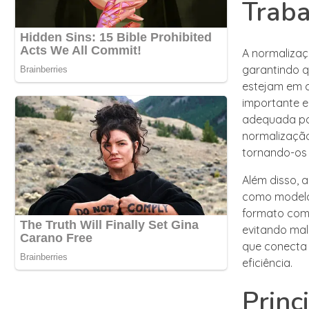
Trab
A normalizaç
garantindo q
estejam em c
importante e
adequada pod
normalização
tornando-os 
Além disso, 
como modelo
formato comu
evitando mal
que conecta 
eficiência.
Princ