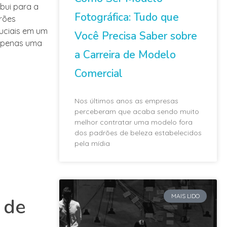
bui para a
Fotográfica: Tudo que
rões
ruciais em um
Você Precisa Saber sobre
 apenas uma
a Carreira de Modelo
Comercial
Nos últimos anos as empresas
perceberam que acaba sendo muito
melhor contratar uma modelo fora
dos padrões de beleza estabelecidos
pela mídia
MAIS LIDO
 de