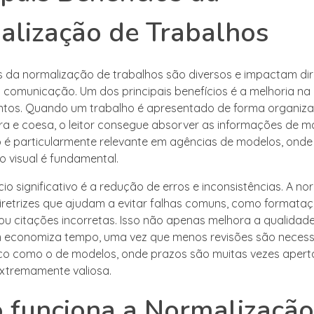
lização de Trabalhos
s da normalização de trabalhos são diversos e impactam di
 comunicação. Um dos principais benefícios é a melhoria na l
tos. Quando um trabalho é apresentado de forma organiz
ara e coesa, o leitor consegue absorver as informações de m
sso é particularmente relevante em agências de modelos, onde
 visual é fundamental.
io significativo é a redução de erros e inconsistências. A n
iretrizes que ajudam a evitar falhas comuns, como formata
u citações incorretas. Isso não apenas melhora a qualidade
economiza tempo, uma vez que menos revisões são necess
co como o de modelos, onde prazos são muitas vezes apert
 extremamente valiosa.
funciona a Normalização