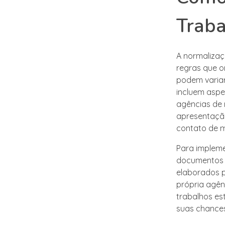
Trab
A normalizaç
regras que o
podem variar
incluem aspe
agências de 
apresentação
contato de 
Para impleme
documentos 
elaborados p
própria agênc
trabalhos e
suas chances