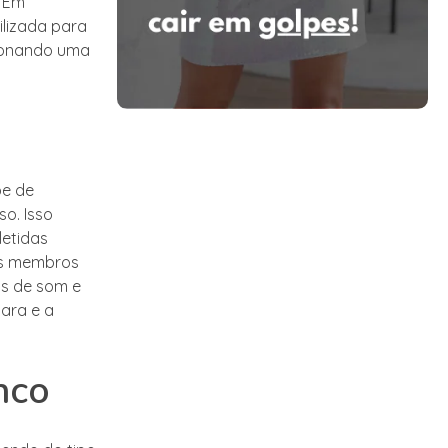
. Em
ilizada para
cionando uma
pe de
o. Isso
letidas
 os membros
os de som e
lara e a
nco