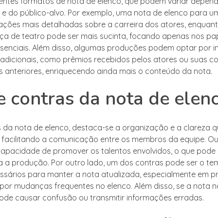
rentes formatos de nota de elenco, que podem variar depen
e do público-alvo. Por exemplo, uma nota de elenco para u
rmações mais detalhadas sobre a carreira dos atores, enqua
a de teatro pode ser mais sucinta, focando apenas nos pap
ssenciais. Além disso, algumas produções podem optar por in
adicionais, como prêmios recebidos pelos atores ou suas co
s anteriores, enriquecendo ainda mais o conteúdo da nota.
e contras da nota de elen
s da nota de elenco, destaca-se a organização e a clareza q
 facilitando a comunicação entre os membros da equipe. O
 capacidade de promover os talentos envolvidos, o que pode 
 a produção. Por outro lado, um dos contras pode ser o te
ssários para manter a nota atualizada, especialmente em 
or mudanças frequentes no elenco. Além disso, se a nota 
ode causar confusão ou transmitir informações erradas.