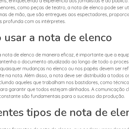
ns, enriquecendo a experiência dos jornalistas e do público
nores, como peças de teatro, a nota de elenco pode ser ut
amas de mão, que são entregues aos espectadores, propor
 profunda com os intérpretes.
usar a nota de elenco
 a nota de elenco de maneira eficaz, é importante que a equi
tenha o documento atualizado ao longo de todo o process
e quaisquer mudanças no elenco ou nos papéis devem ser ref
e na nota. Além disso, a nota deve ser distribuída a todos
ncluindo aqueles que trabalham nos bastidores, como técnic
para garantir que todos estejam alinhados. A comunicação c
constante são fundamentais para o sucesso da produção.
entes tipos de nota de ele