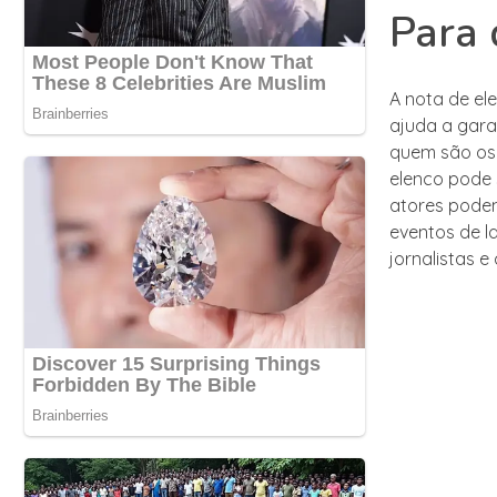
Para 
A nota de el
ajuda a gara
quem são os 
elenco pode 
atores podem
eventos de l
jornalistas 