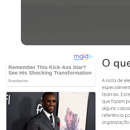
O que
A nota de el
especialment
teatrais. Es
que fazem pa
alguns casos
referência p
organização