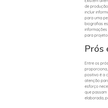
Existem dife
de produção 
incluir info
para uma peç
biografias e
informações 
para projeto
Prós 
Entre os pró
proporciona,
positivo é a
atenção para
esforço nece
que passam p
elaborada, p