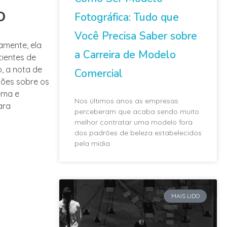
o
Fotográfica: Tudo que
Você Precisa Saber sobre
amente, ela
a Carreira de Modelo
cientes de
, a nota de
Comercial
ções sobre os
nema e
Nos últimos anos as empresas
ara
perceberam que acaba sendo muito
melhor contratar uma modelo fora
dos padrões de beleza estabelecidos
pela mídia
MAIS LIDO