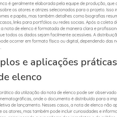
enco é geralmente elaborada pela equipe de produção, que 
obre os atores e atrizes selecionados para o projeto. Isso i
mes e papéis, mas também detalhes como biografias resum
casos, links para portfólios ou redes sociais. Após a coleta 
 a nota de elenco é formatada de maneira clara e profissiona
ue todos os dados sejam facilmente acessíveis. A distribuiç
de ocorrer em formato físico ou digital, dependendo das 
.
los e aplicações práticas
de elenco
rático da utilização da nota de elenco pode ser observad
nematográficas, onde o documento é distribuído para a im
letiva de lançamento. Nesses casos, a nota de elenco não 
e os atores, mas também pode incluir curiosidades e inform