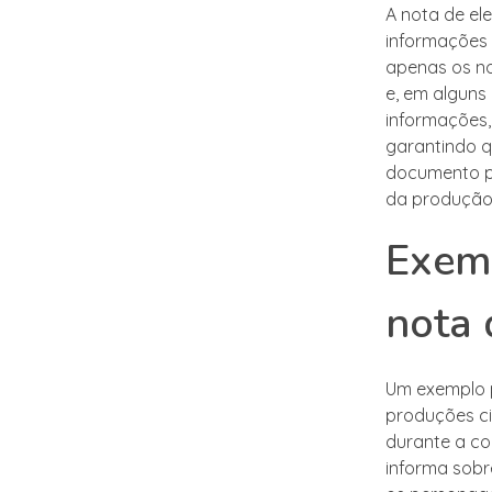
A nota de el
informações s
apenas os no
e, em alguns 
informações,
garantindo q
documento po
da produção
Exemp
nota 
Um exemplo p
produções ci
durante a co
informa sobr