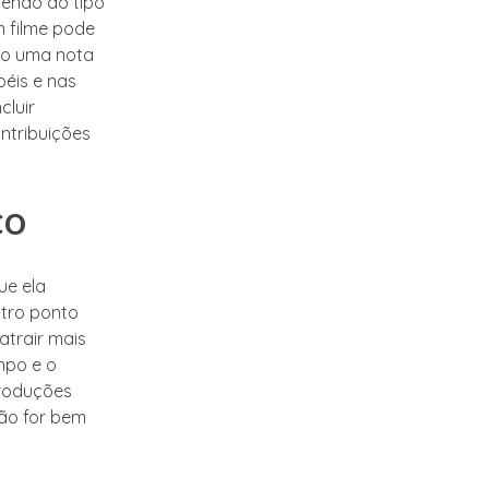
dendo do tipo
m filme pode
nto uma nota
éis e nas
cluir
ntribuições
co
ue ela
utro ponto
atrair mais
mpo e o
produções
não for bem