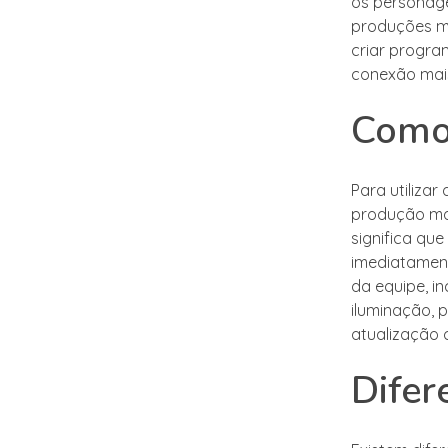
os personage
produções me
criar progr
conexão mais
Como 
Para utilizar
produção man
significa qu
imediatament
da equipe, i
iluminação, 
atualização 
Difer