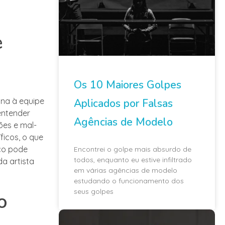
e
Os 10 Maiores Golpes
ona à equipe
Aplicados por Falsas
entender
Agências de Modelo
ões e mal-
ficos, o que
nco pode
Encontrei o golpe mais absurdo de
todos, enquanto eu estive infiltrado
a artista
em várias agências de modelo
estudando o funcionamento dos
seus golpes
o