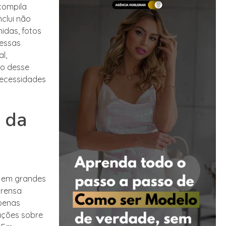
compila
nclui não
idas, fotos
dessas
l,
ão desse
necessidades
 da
o em grandes
prensa
apenas
ações sobre