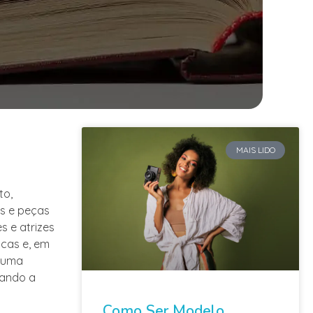
MAIS LIDO
to,
es e peças
s e atrizes
icas e, em
o uma
tando a
Como Ser Modelo