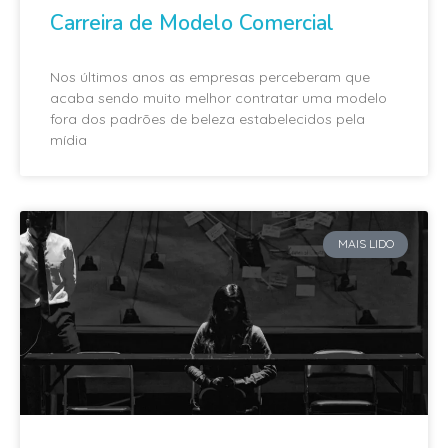
Carreira de Modelo Comercial
Nos últimos anos as empresas perceberam que
acaba sendo muito melhor contratar uma modelo
fora dos padrões de beleza estabelecidos pela
mídia
MAIS LIDO