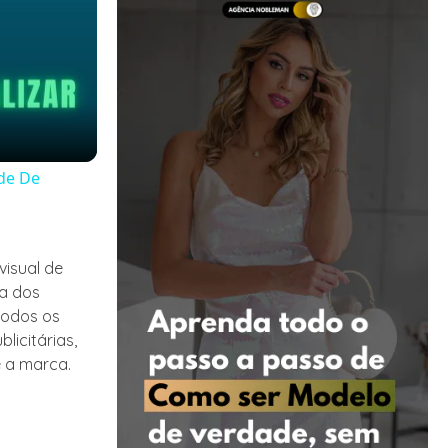
de De
visual de
ta dos
todos os
licitárias,
e a marca.