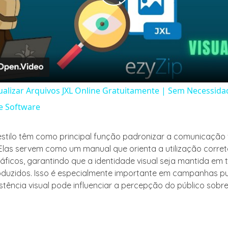
Play
Video
alizar Arquivos JXL Online Gratuitamente | Sem Necessida
e Software
estilo têm como principal função padronizar a comunicação 
las servem como um manual que orienta a utilização corre
áficos, garantindo que a identidade visual seja mantida em 
oduzidos. Isso é especialmente importante em campanhas pub
stência visual pode influenciar a percepção do público sobr