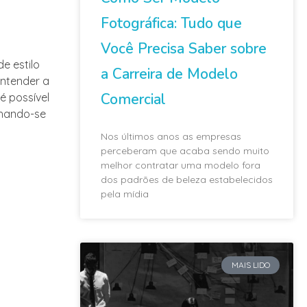
Fotográfica: Tudo que
Você Precisa Saber sobre
e estilo
a Carreira de Modelo
entender a
Comercial
é possível
nhando-se
Nos últimos anos as empresas
perceberam que acaba sendo muito
melhor contratar uma modelo fora
dos padrões de beleza estabelecidos
pela mídia
MAIS LIDO