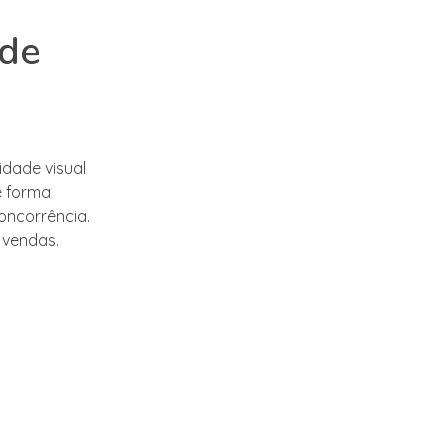
 de
idade visual
e forma
oncorrência.
 vendas.