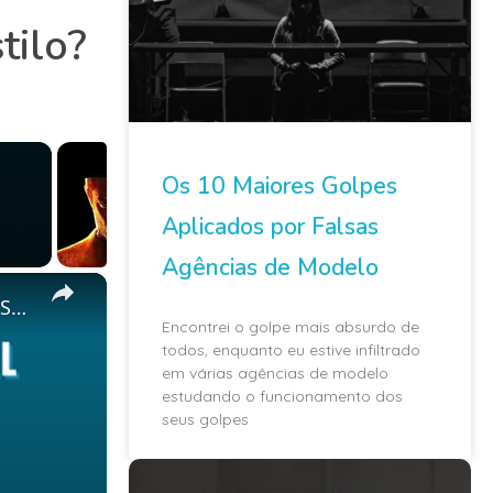
tilo?
Os 10 Maiores Golpes
Aplicados por Falsas
Agências de Modelo
×
re
Encontrei o golpe mais absurdo de
todos, enquanto eu estive infiltrado
em várias agências de modelo
estudando o funcionamento dos
seus golpes