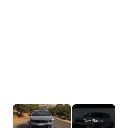
×
Now Playing