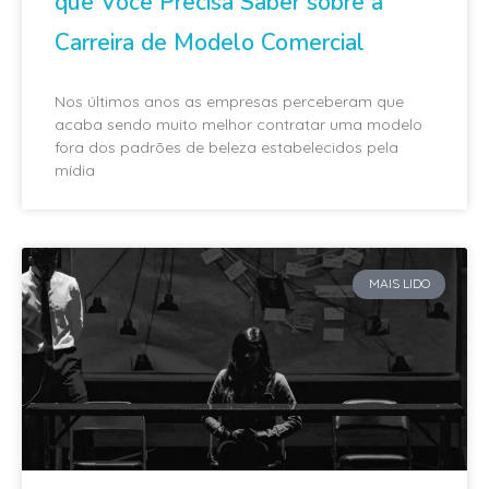
que Você Precisa Saber sobre a
Carreira de Modelo Comercial
Nos últimos anos as empresas perceberam que
acaba sendo muito melhor contratar uma modelo
fora dos padrões de beleza estabelecidos pela
mídia
MAIS LIDO