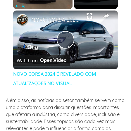
×
Play
Unmute
Fullscreen
NOVO CORSA 2024 É REVELADO COM ATUALIZAÇÕES NO VISUAL
Play
Watch on
Video
NOVO CORSA 2024 É REVELADO COM
ATUALIZAÇÕES NO VISUAL
Além disso, as notícias do setor também servem como
uma plataforma para discutir questões importantes
que afetam a indústria, como diversidade, inclusão e
sustentabilidade. Esses tópicos são cada vez mais
relevantes e podem influenciar a forma como as