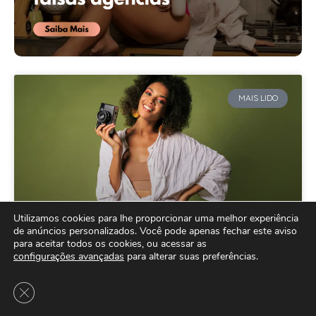
MAIS LIDO
Utilizamos cookies para lhe proporcionar uma melhor experiência
de anúncios personalizados. Você pode apenas fechar este aviso
para aceitar todos os cookies, ou acessar as
configurações avançadas
para alterar suas preferências.
Como Ser Modelo Fotográfica: Tudo
que Você Precisa Saber sobre a
Close GDPR Cookie Banner
Carreira de Modelo Comercial