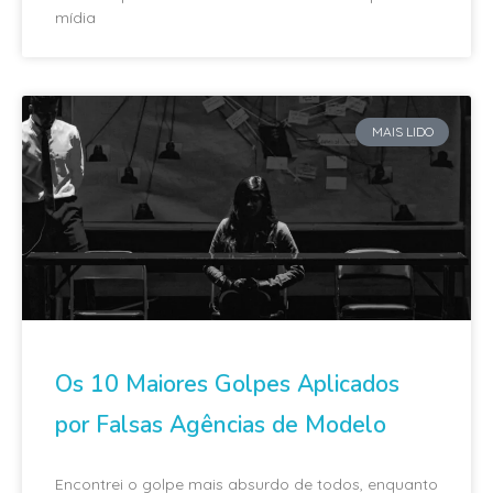
mídia
MAIS LIDO
Os 10 Maiores Golpes Aplicados
por Falsas Agências de Modelo
Encontrei o golpe mais absurdo de todos, enquanto