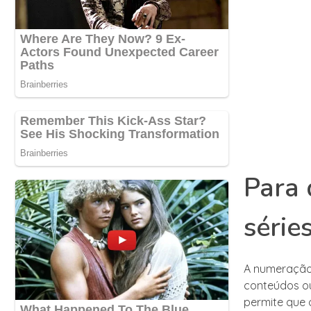
Para 
série
A numeração 
conteúdos ou
permite que 