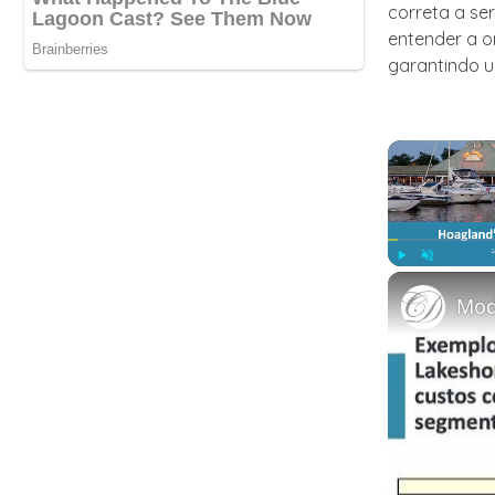
correta a se
entender a o
garantindo u
Play
Unmute
Mod