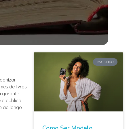
MAIS LIDO
rganizar
mes de livros
 garantir
 o público
o ao longo
Como Ser Modelo