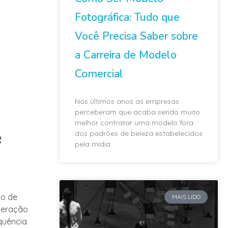
Fotográfica: Tudo que
Você Precisa Saber sobre
a Carreira de Modelo
Comercial
Nos últimos anos as empresas
perceberam que acaba sendo muito
melhor contratar uma modelo fora
e
dos padrões de beleza estabelecidos
pela mídia
ão de
MAIS LIDO
meração
quência