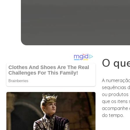
O que
A numeração d
sequências d
ou produtos 
que os itens 
acompanhe a
do tempo.