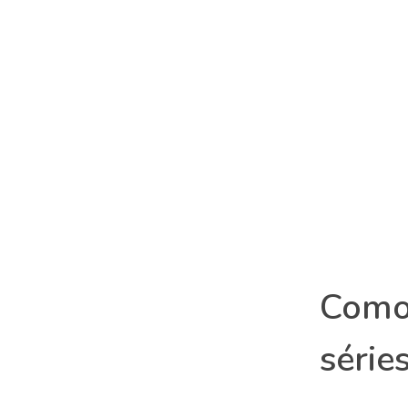
Como
série