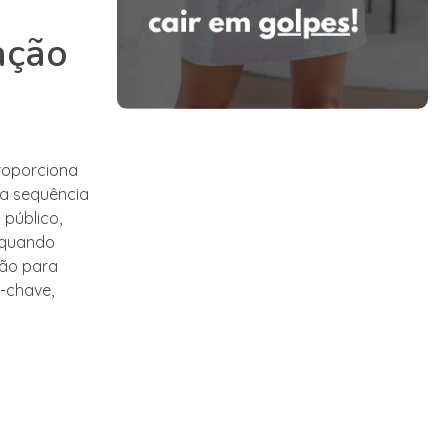
ação
proporciona
 a sequência
público,
 quando
ção para
-chave,