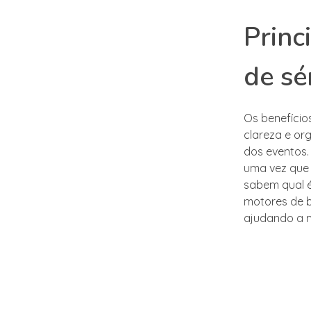
Princ
de sé
Os benefício
clareza e or
dos eventos.
uma vez que
sabem qual é
motores de b
ajudando a me