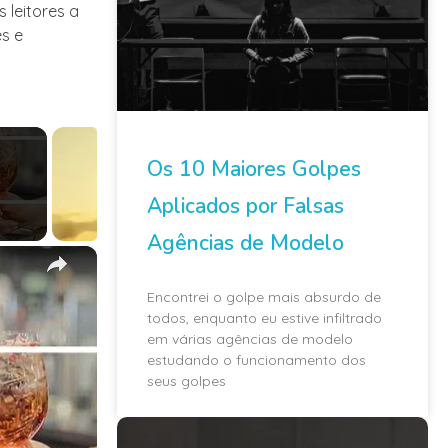
 leitores a
s e
Os 10 Maiores Golpes
Aplicados por Falsas
Agências de Modelo
×
Encontrei o golpe mais absurdo de
todos, enquanto eu estive infiltrado
em várias agências de modelo
estudando o funcionamento dos
seus golpes