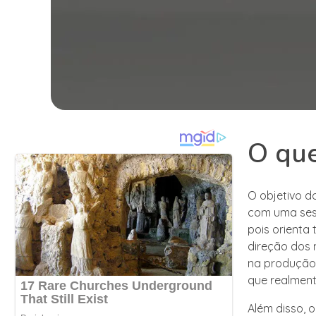
O que
O objetivo d
com uma sess
pois orienta
direção dos 
na produção 
que realmen
Além disso, 