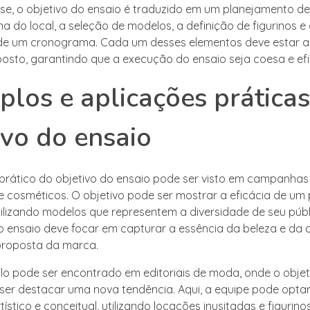
se, o objetivo do ensaio é traduzido em um planejamento de
lha do local, a seleção de modelos, a definição de figurinos e
de um cronograma. Cada um desses elementos deve estar a
posto, garantindo que a execução do ensaio seja coesa e efi
los e aplicações prática
ivo do ensaio
rático do objetivo do ensaio pode ser visto em campanhas p
 cosméticos. O objetivo pode ser mostrar a eficácia de um
utilizando modelos que representem a diversidade de seu públ
o ensaio deve focar em capturar a essência da beleza e da 
 proposta da marca.
o pode ser encontrado em editoriais de moda, onde o objet
ser destacar uma nova tendência. Aqui, a equipe pode opta
rtístico e conceitual, utilizando locações inusitadas e figuri