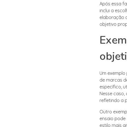
Após essa fa
inclui a esco
elaboração 
objetivo pro
Exemp
objet
Um exemplo p
de marcas de
específico, 
Nesse caso, 
refletindo a
Outro exempl
ensaio pode 
estilo mais a