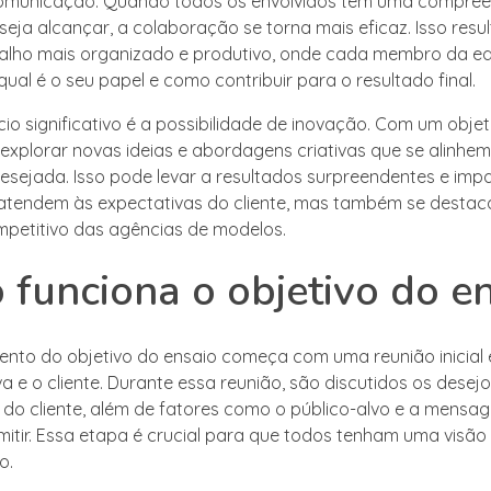
comunicação. Quando todos os envolvidos têm uma compr
seja alcançar, a colaboração se torna mais eficaz. Isso res
balho mais organizado e produtivo, onde cada membro da e
ual é o seu papel e como contribuir para o resultado final.
io significativo é a possibilidade de inovação. Com um objeti
explorar novas ideias e abordagens criativas que se alinhem
ejada. Isso pode levar a resultados surpreendentes e imp
atendem às expectativas do cliente, mas também se desta
petitivo das agências de modelos.
funciona o objetivo do e
nto do objetivo do ensaio começa com uma reunião inicial 
va e o cliente. Durante essa reunião, são discutidos os desejo
 do cliente, além de fatores como o público-alvo e a mensa
mitir. Essa etapa é crucial para que todos tenham uma visão
o.