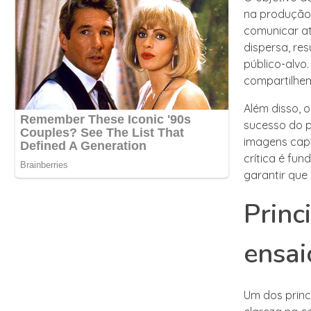
na produção.
comunicar at
dispersa, re
público-alvo
compartilhem
Além disso, 
sucesso do p
imagens capt
crítica é fu
garantir que
Princ
ensai
Um dos princ