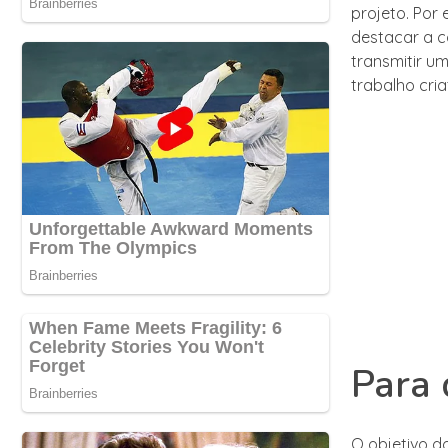
projeto. Po
destacar a c
transmitir um
trabalho cria
Para 
O objetivo d