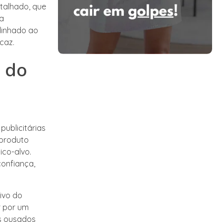
talhado, que
 a
linhado ao
caz.
s do
ublicitárias
 produto
ico-alvo.
confiança,
ivo do
r por um
nos ousados