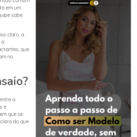
eensão comum
ulta em um
quipe sabe
vo claro, a
 à
actantes, que
cam no
nsaio?
entre a
s e
gem que se
 clara do que