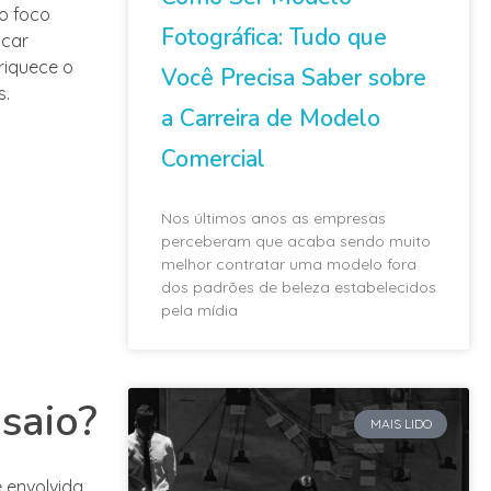
o foco
Fotográfica: Tudo que
scar
nriquece o
Você Precisa Saber sobre
s.
a Carreira de Modelo
Comercial
Nos últimos anos as empresas
perceberam que acaba sendo muito
melhor contratar uma modelo fora
dos padrões de beleza estabelecidos
pela mídia
nsaio?
MAIS LIDO
 envolvida