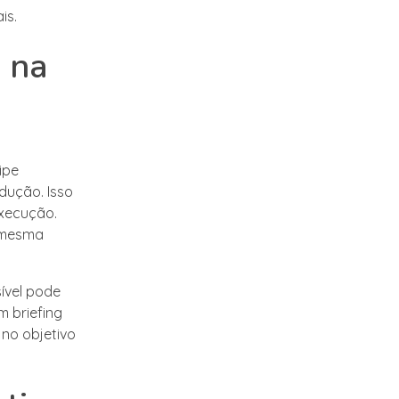
is.
 na
ipe
ução. Isso
execução.
a mesma
ível pode
m briefing
no objetivo