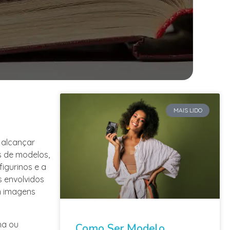
MAIS LIDO
 alcançar
s de modelos,
figurinos e a
s envolvidos
m imagens
ha ou
Como Ser Modelo