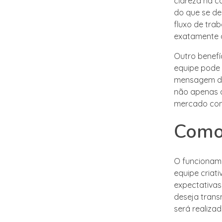
clareza na 
do que se de
fluxo de tra
exatamente q
Outro benefíc
equipe pode 
mensagem des
não apenas 
mercado com
Como 
O funcioname
equipe criati
expectativas
deseja trans
será realizad