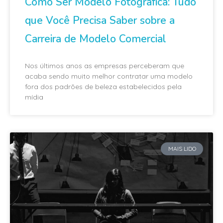
Como Ser Modelo Fotográfica: Tudo
que Você Precisa Saber sobre a
Carreira de Modelo Comercial
Nos últimos anos as empresas perceberam que
acaba sendo muito melhor contratar uma modelo
fora dos padrões de beleza estabelecidos pela
mídia
MAIS LIDO