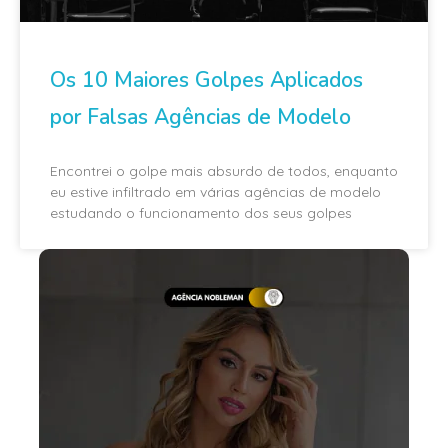
Os 10 Maiores Golpes Aplicados
por Falsas Agências de Modelo
Encontrei o golpe mais absurdo de todos, enquanto
eu estive infiltrado em várias agências de modelo
estudando o funcionamento dos seus golpes