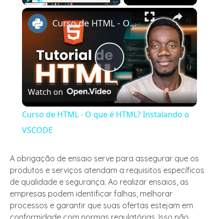
×
Play
Unmute
Fullscreen
Curso de HTML - O que é HTML? Instalando o VSCODE
Play
Watch on
Video
Curso de HTML - O que é HTML? Instalando o
VSCODE
A obrigação de ensaio serve para assegurar que os
produtos e serviços atendam a requisitos específicos
de qualidade e segurança. Ao realizar ensaios, as
empresas podem identificar falhas, melhorar
processos e garantir que suas ofertas estejam em
conformidade com normas regulatórias. Isso não