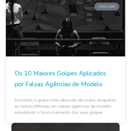
MAIS LIDO
Os 10 Maiores Golpes Aplicados
por Falsas Agências de Modelo
Encontrei o golpe mais absurdo de todos, enquanto
eu estive infiltrado em várias agências de modelo
estudando o funcionamento dos seus golpes