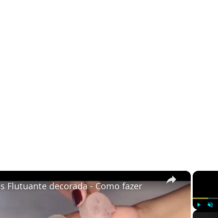
×
as Flutuante decorada - Como fazer
Play
Unm