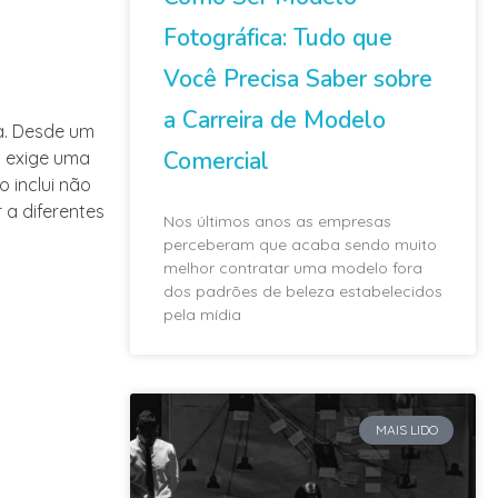
Fotográfica: Tudo que
Você Precisa Saber sobre
a Carreira de Modelo
a. Desde um
Comercial
 exige uma
 inclui não
a diferentes
Nos últimos anos as empresas
perceberam que acaba sendo muito
melhor contratar uma modelo fora
dos padrões de beleza estabelecidos
pela mídia
MAIS LIDO