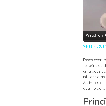
Watch on
Velas Flutua
Esses event
tendências d
uma ocasião
influencia a
Assim, as oc
quanto para
Princ