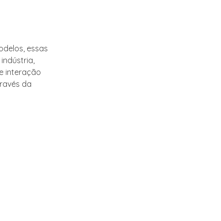
odelos, essas
ndústria,
e interação
través da