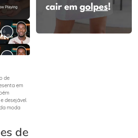
ow Playing
o de
resenta em
mbém
e desejável.
s da moda
ões de