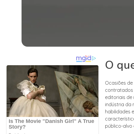
O que
Ocasiões de 
contratados 
editoriais d
indústria da
habilidades 
característi
público-alvo