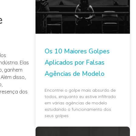
e
Os 10 Maiores Golpes
los
Aplicados por Falsas
dústria. Elas
io, ganhem
Agências de Modelo
 Além disso,
,
Encontrei o golpe mais absurdo de
presença dos
todos, enquanto eu estive infiltrado
em várias agências de modelo
estudando o funcionamento dos
seus golpes