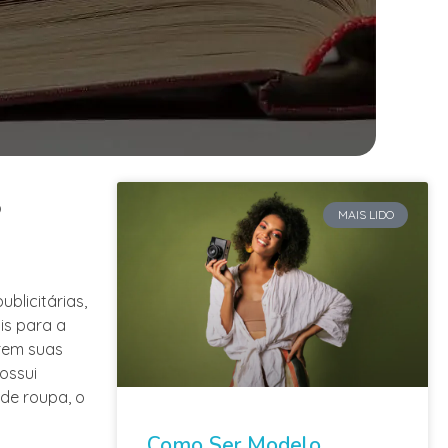
?
MAIS LIDO
blicitárias,
is para a
rem suas
ossui
 de roupa, o
Como Ser Modelo