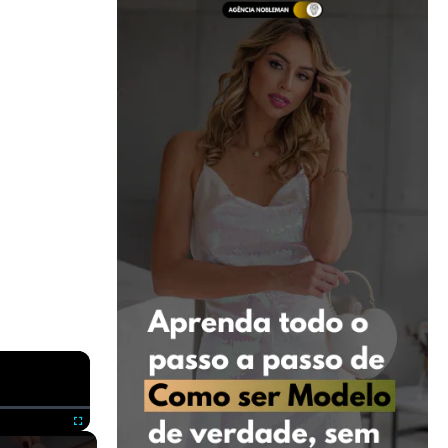
×
ute
Fullscreen