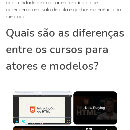
oportunidade de colocar em prática o que
aprenderam em sala de aula e ganhar experiência no
mercado.
Quais são as diferenças
entre os cursos para
atores e modelos?
×
Now Playing
×
Play
Unmute
Fullscreen