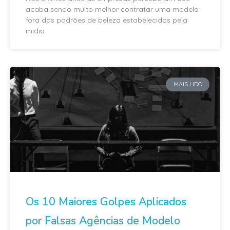
acaba sendo muito melhor contratar uma modelo
fora dos padrões de beleza estabelecidos pela
mídia
MAIS LIDO
Os 10 Maiores Golpes Aplicados
por Falsas Agências de Modelo