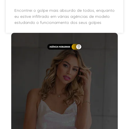
Encontrei o golpe mais absurdo de todos, enquanto
eu estive infiltrado em várias agências de modelo
estudando o funcionamento dos seus golpes