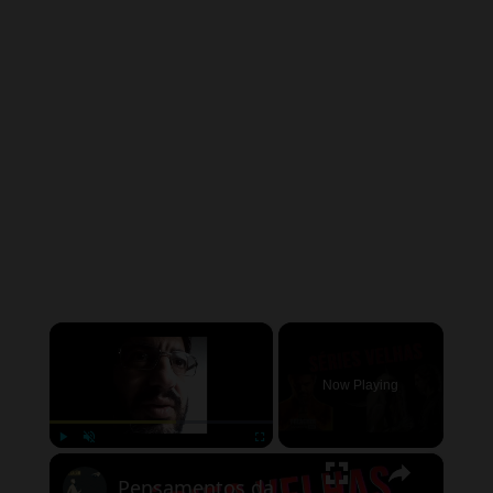
×
Now Playing
×
Play
Unmute
Fullscreen
Pensamentos da madrugada -Séries Velhas#shots