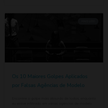
MAIS LIDO
Os 10 Maiores Golpes Aplicados
por Falsas Agências de Modelo
Encontrei o golpe mais absurdo de todos, enquanto
eu estive infiltrado em várias agências de modelo
estudando o funcionamento dos seus golpes