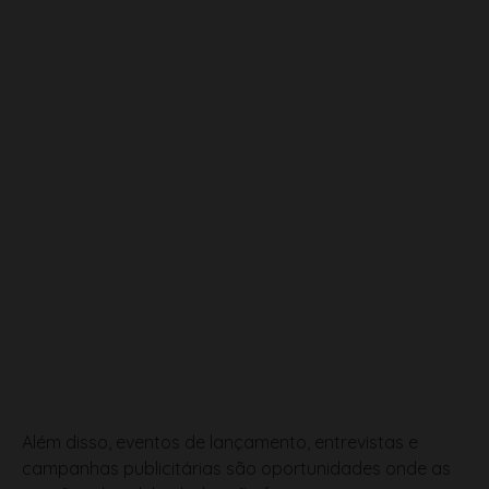
Além disso, eventos de lançamento, entrevistas e
campanhas publicitárias são oportunidades onde as
opiniões de celebridades são frequentemente
destacadas. Marcas que desejam acompanhar essas