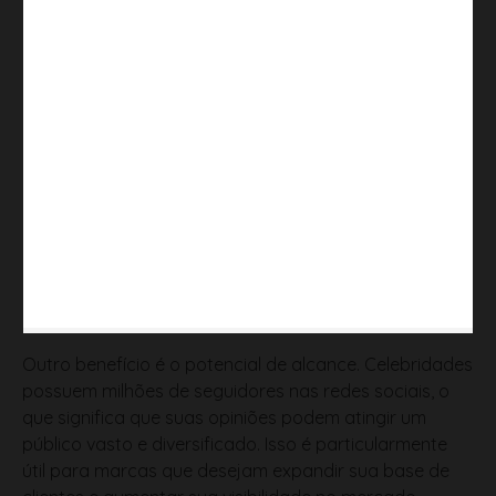
Outro benefício é o potencial de alcance. Celebridades
possuem milhões de seguidores nas redes sociais, o
que significa que suas opiniões podem atingir um
público vasto e diversificado. Isso é particularmente
útil para marcas que desejam expandir sua base de
clientes e aumentar sua visibilidade no mercado.