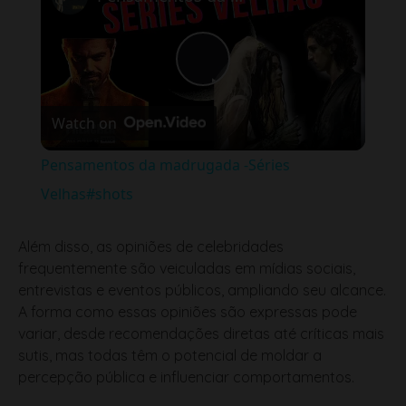
Play
Watch on
Video
Pensamentos da madrugada -Séries
Velhas#shots
Além disso, as opiniões de celebridades
frequentemente são veiculadas em mídias sociais,
entrevistas e eventos públicos, ampliando seu alcance.
A forma como essas opiniões são expressas pode
variar, desde recomendações diretas até críticas mais
sutis, mas todas têm o potencial de moldar a
percepção pública e influenciar comportamentos.