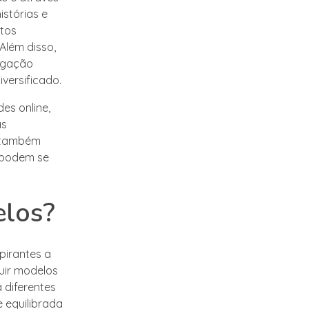
stórias e
atos
Além disso,
lgação
versificado.
es online,
as
s também
 podem se
elos?
pirantes a
guir modelos
a diferentes
 equilibrada