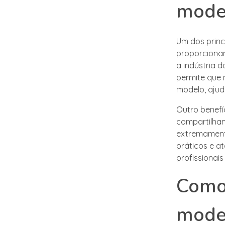
mode
Um dos princ
proporcionam
a indústria 
permite que 
modelo, ajud
Outro benefí
compartilham
extremamente
práticos e a
profissionais
Como 
mode