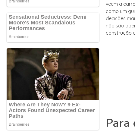
veem a carre
como um guia
decisões mais
não são apen
construção 
Para 