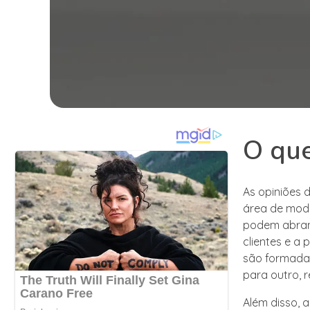
O que
As opiniões 
área de moda
podem abrang
clientes e a
são formadas
para outro, r
Além disso, 