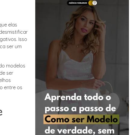
que elas
esmistificar
ativos. Isso
ica ser um
ndo modelos
de ser
elhos
o entre os
e