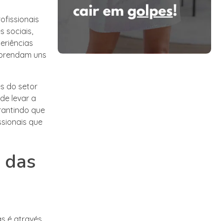
ofissionais
 sociais,
eriências
 aprendam uns
s do setor
de levar a
rantindo que
ssionais que
 das
s é através