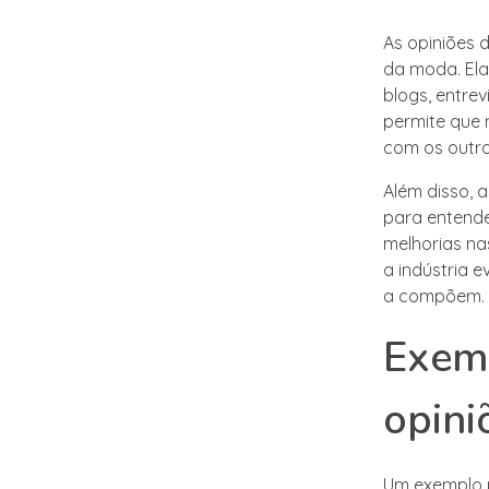
As opiniões 
da moda. Ela
blogs, entre
permite que 
com os outro
Além disso, 
para entende
melhorias na
a indústria 
a compõem.
Exemp
opini
Um exemplo p