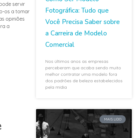
pode servir
Fotográfica: Tudo que
do-os a tomar
as opiniões
Você Precisa Saber sobre
ra a
a Carreira de Modelo
Comercial
Nos últimos anos as empresas
perceberam que acaba sendo muito
melhor contratar uma modelo fora
dos padrões de beleza estabelecidos
pela mídia
MAIS LIDO
e