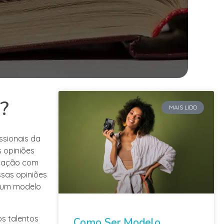
?
MAIS LIDO
ssionais da
 opiniões
elação com
ssas opiniões
e um modelo
s talentos
Como Ser Modelo