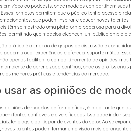
as em vídeo ou podcasts, onde modelos compartilham suas hi
. Esses formatos permitem que o público tenha acesso a rel
 emocionantes, que podem inspirar e educar novos talentos. 
iais têm se mostrado uma plataforma poderosa para a divu
ões, permitindo que modelos alcancem um público amplo e di
ção prática é a criação de grupos de discussão e comunidad
 podem trocar experiências e oferecer suporte mútuo. Ess
não apenas facilitam o compartilhamento de opiniões, ma
 ambiente de aprendizado contínuo, onde os profissionais
bre as melhores práticas e tendências do mercado.
usar as opiniões de mod
 as opiniões de modelos de forma eficaz, é importante que as
uem fontes confiáveis e diversificadas. Isso pode incluir se
iais, ler blogs e participar de eventos do setor. Ao se expor 
, novos talentos podem formar uma visão mais abrangente e