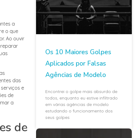
ntes a
re o que
r. Ao ouvir
preparar
Os 10 Maiores Golpes
suas
Aplicados por Falsas
 as
Agências de Modelo
entes das
 serviços e
Encontrei o golpe mais absurdo de
ões de
todos, enquanto eu estive infiltrado
rmar a
em várias agências de modelo
estudando o funcionamento dos
seus golpes
ões de