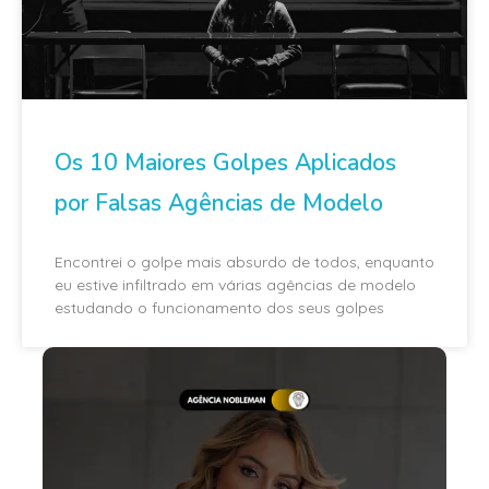
Os 10 Maiores Golpes Aplicados
por Falsas Agências de Modelo
Encontrei o golpe mais absurdo de todos, enquanto
eu estive infiltrado em várias agências de modelo
estudando o funcionamento dos seus golpes