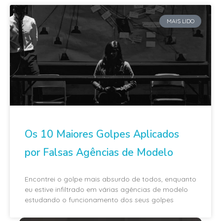
MAIS LIDO
Os 10 Maiores Golpes Aplicados
por Falsas Agências de Modelo
Encontrei o golpe mais absurdo de todos, enquanto
eu estive infiltrado em várias agências de modelo
estudando o funcionamento dos seus golpes