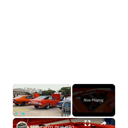
×
Now Playing
×
Play
Unmute
Fullscreen
Um carro que não foi feito para agradar, mas para ser respeitado