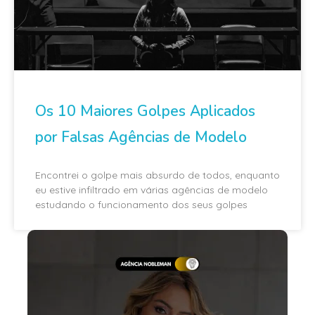
Os 10 Maiores Golpes Aplicados
por Falsas Agências de Modelo
Encontrei o golpe mais absurdo de todos, enquanto
eu estive infiltrado em várias agências de modelo
estudando o funcionamento dos seus golpes