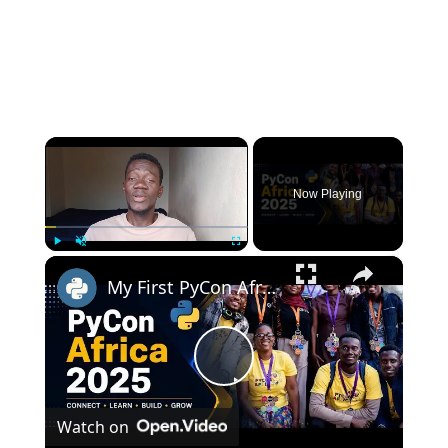
×
Now Playing
×
Play
Unmute
Fullscreen
My First PyCon Africa Experience | Key Learnings & Highlights
Play
Watch on
Video