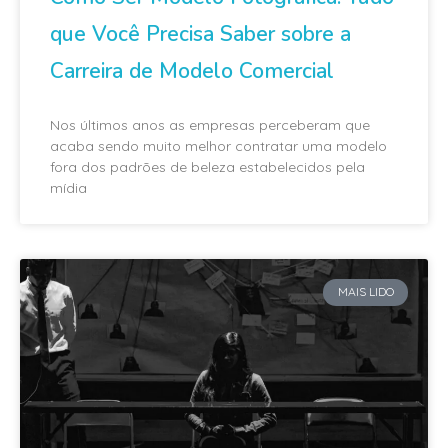
que Você Precisa Saber sobre a
Carreira de Modelo Comercial
Nos últimos anos as empresas perceberam que
acaba sendo muito melhor contratar uma modelo
fora dos padrões de beleza estabelecidos pela
mídia
MAIS LIDO