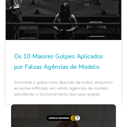
Os 10 Maiores Golpes Aplicados
por Falsas Agências de Modelo
Encontrei o golpe mais absurdo de todos, enquanto
eu estive infiltrado em várias agências de modelo
estudando o funcionamento dos seus golpes