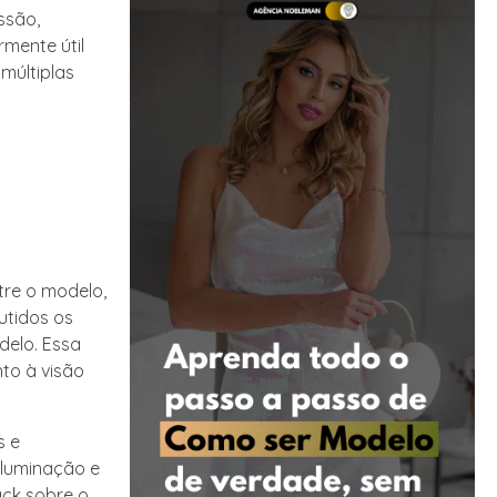
ssão,
mente útil
múltiplas
tre o modelo,
utidos os
delo. Essa
to à visão
s e
iluminação e
ack sobre o