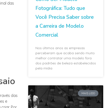
inal das
Fotográfica: Tudo que
Você Precisa Saber sobre
a Carreira de Modelo
Comercial
Nos últimos anos as empresas
perceberam que acaba sendo muito
melhor contratar uma modelo fora
dos padrões de beleza estabelecidos
pela mídia
saio
MAIS LIDO
través das
es e
criar. Por