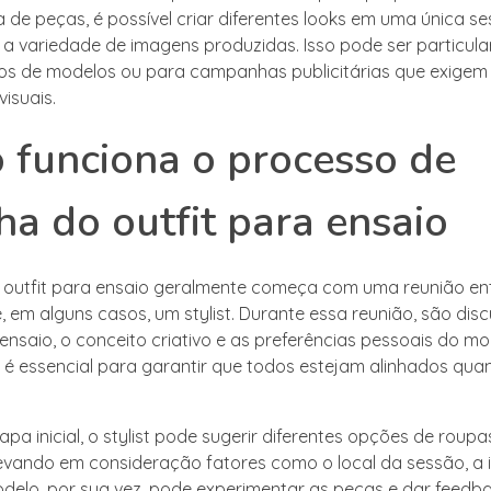
 de peças, é possível criar diferentes looks em uma única se
 variedade de imagens produzidas. Isso pode ser particular
ios de modelos ou para campanhas publicitárias que exigem 
isuais.
funciona o processo de
ha do outfit para ensaio
 outfit para ensaio geralmente começa com uma reunião en
, em alguns casos, um stylist. Durante essa reunião, são disc
ensaio, o conceito criativo e as preferências pessoais do mo
é essencial para garantir que todos estejam alinhados quan
pa inicial, o stylist pode sugerir diferentes opções de roupa
levando em consideração fatores como o local da sessão, a 
odelo, por sua vez, pode experimentar as peças e dar feedb