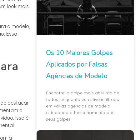
um look mais
ara o modelo,
ão. Essa
Os 10 Maiores Golpes
para
Aplicados por Falsas
Agências de Modelo
Encontrei o golpe mais absurdo de
todos, enquanto eu estive infiltrado
 de destacar
em várias agências de modelo
ementam o
estudando o funcionamento dos
víduo. Isso é
seus golpes
ental.
Com a