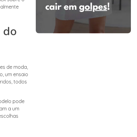
realmente
s do
ões de moda,
lo, um ensaio
ridos, todos
modelo pode
tam a um
 escolhas