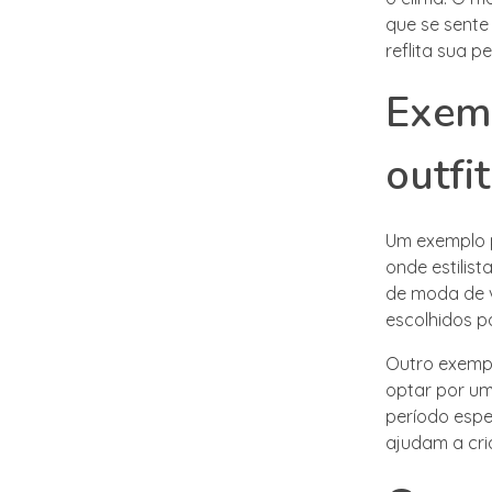
que se sente
reflita sua p
Exemp
outfi
Um exemplo p
onde estilis
de moda de ve
escolhidos p
Outro exempl
optar por um
período espec
ajudam a cri