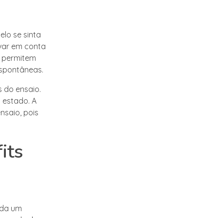
elo se sinta
evar em conta
e permitem
espontâneas.
 do ensaio.
o estado. A
nsaio, pois
its
ada um