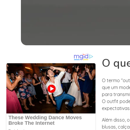
O que
O termo “out
que um model
para transmi
O outfit pod
expectativas
Além disso, 
blusas, calç