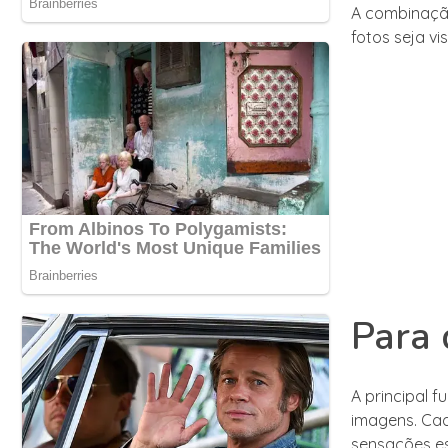
A combinação
fotos seja v
Para 
A principal f
imagens. Ca
sensações esp