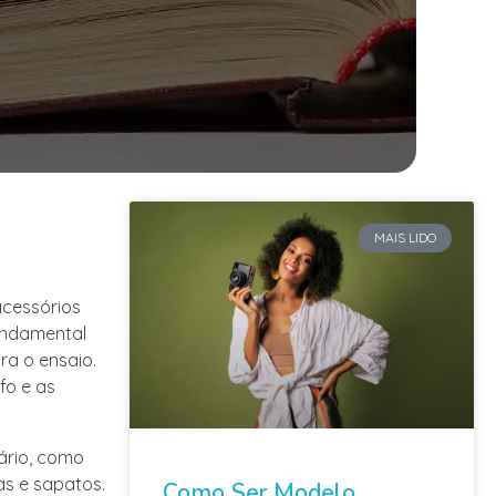
MAIS LIDO
acessórios
fundamental
ra o ensaio.
fo e as
uário, como
as e sapatos.
Como Ser Modelo