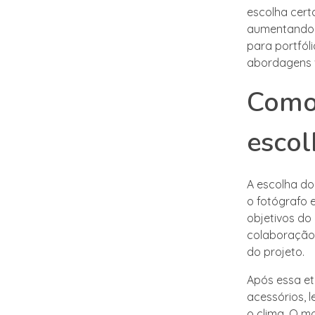
escolha certa
aumentando a
para portfól
abordagens v
Como 
escol
A escolha do
o fotógrafo e
objetivos do 
colaboração 
do projeto.
Após essa eta
acessórios, 
o clima. O m