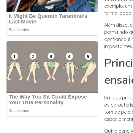
exemplo, um 
formal pode s
Além disso, 
permitindo qu
confiança é 
impactantes.
Princ
ensai
Um dos princ
as caracter
tom de pele e
especialment
Outro benefí