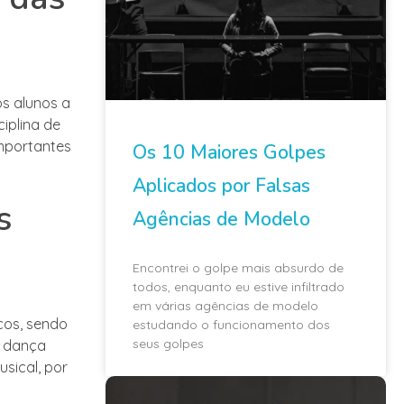
os alunos a
iplina de
importantes
Os 10 Maiores Golpes
Aplicados por Falsas
s
Agências de Modelo
Encontrei o golpe mais absurdo de
todos, enquanto eu estive infiltrado
em várias agências de modelo
cos, sendo
estudando o funcionamento dos
seus golpes
a dança
sical, por