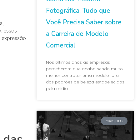
Fotográfica: Tudo que
Você Precisa Saber sobre
s,
, essas
a Carreira de Modelo
a expressão
Comercial
Nos últimos anos as empresas
perceberam que acaba sendo muito
melhor contratar uma modelo fora
dos padrões de beleza estabelecidos
pela mídia
MAIS LIDO
 das