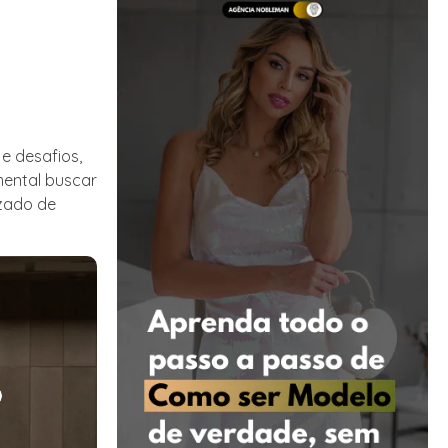
e desafios,
mental buscar
izado de