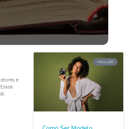
MAIS LIDO
 atores e
 Essas
l,
Como Ser Modelo