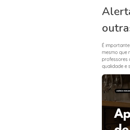
Alert
outra
É importante
mesmo que nã
professores 
qualidade e 