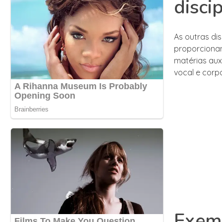
disci
As outras dis
proporcionan
matérias aux
vocal e corp
Exemp