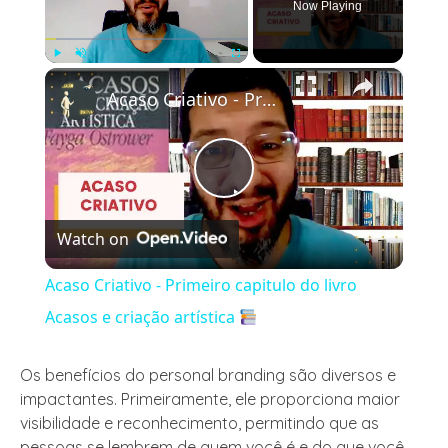
Now Playing
×
Play
Unmute
Fullscreen
Acaso Criativo - Primeiro capitulo do livro Acasos e criação artística
Play
Watch on
Video
Acaso Criativo - Primeiro capitulo do livro
Acasos e criação artística
Os benefícios do personal branding são diversos e
impactantes. Primeiramente, ele proporciona maior
visibilidade e reconhecimento, permitindo que as
pessoas se lembrem de quem você é e do que você