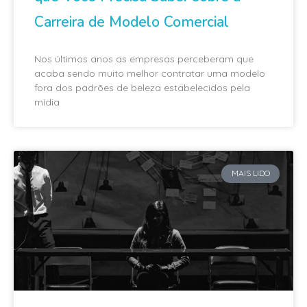
Carreira de Modelo Comercial
Nos últimos anos as empresas perceberam que
acaba sendo muito melhor contratar uma modelo
fora dos padrões de beleza estabelecidos pela
mídia
MAIS LIDO