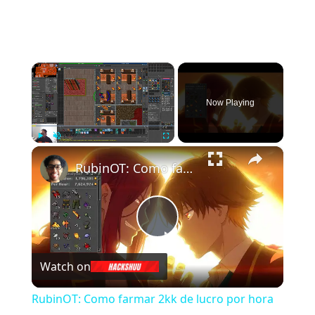
×
Now Playing
×
Play
Unmute
Fullscreen
RubinOT: Como farmar 2kk de lucro por hora nas Spikes -8
Play
Watch on
Video
RubinOT: Como farmar 2kk de lucro por hora