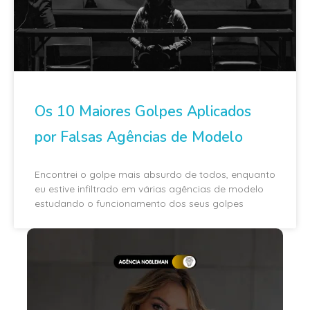
Os 10 Maiores Golpes Aplicados
por Falsas Agências de Modelo
Encontrei o golpe mais absurdo de todos, enquanto
eu estive infiltrado em várias agências de modelo
estudando o funcionamento dos seus golpes