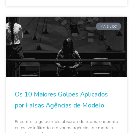
MAIS LIDO
Os 10 Maiores Golpes Aplicados
por Falsas Agências de Modelo
Encontrei o golpe mais absurdo de todos, enquanto
eu estive infiltrado em várias agências de modelo